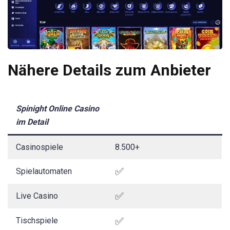
Nähere Details zum Anbieter
Spinight Online Casino
im Detail
Casinospiele
8.500+
✅
Spielautomaten
✅
Live Casino
✅
Tischspiele