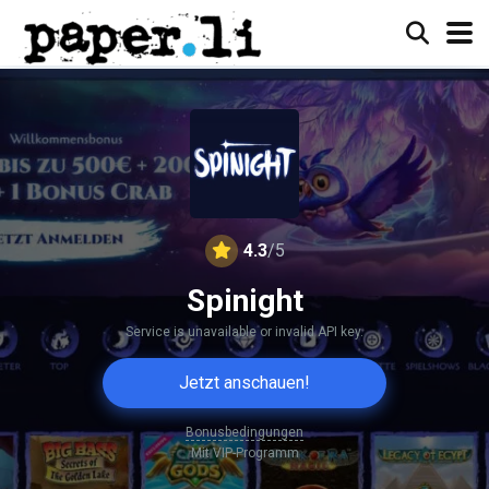
4.3
/5
Spinight
Service is unavailable or invalid API key.
Jetzt anschauen!
Bonusbedingungen
Mit VIP-Programm