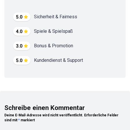
Sicherheit & Fairness
5.0
Spiele & Spielspaß
4.0
Bonus & Promotion
3.0
Kundendienst & Support
5.0
Schreibe einen Kommentar
Deine E-Mail-Adresse wird nicht veröffentlicht.
Erforderliche Felder
sind mit
*
markiert