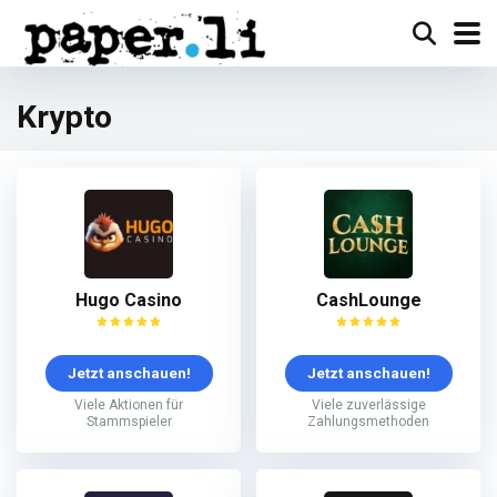
Krypto
Hugo Casino
CashLounge
Jetzt anschauen!
Jetzt anschauen!
Viele Aktionen für
Viele zuverlässige
Stammspieler
Zahlungsmethoden