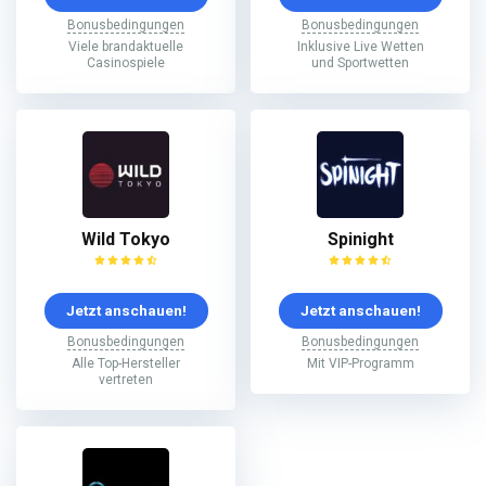
Bonusbedingungen
Bonusbedingungen
Viele brandaktuelle
Inklusive Live Wetten
Casinospiele
und Sportwetten
Wild Tokyo
Spinight
Jetzt anschauen!
Jetzt anschauen!
Bonusbedingungen
Bonusbedingungen
Alle Top-Hersteller
Mit VIP-Programm
vertreten