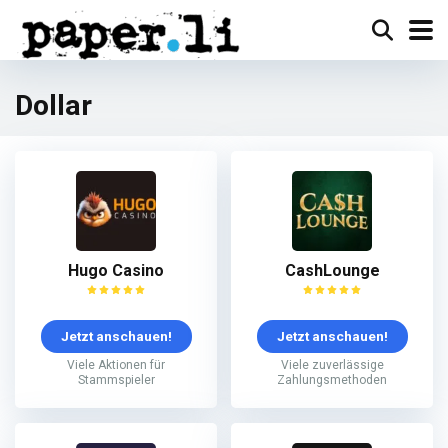
Dollar
Hugo Casino
CashLounge
Jetzt anschauen!
Jetzt anschauen!
Viele Aktionen für
Viele zuverlässige
Stammspieler
Zahlungsmethoden