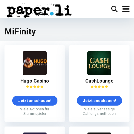
MiFinity
Hugo Casino
CashLounge
Jetzt anschauen!
Jetzt anschauen!
Viele Aktionen für
Viele zuverlässige
Stammspieler
Zahlungsmethoden