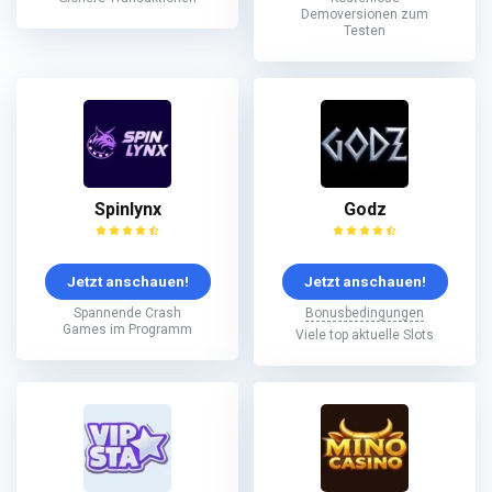
Demoversionen zum
Testen
Spinlynx
Godz
Jetzt anschauen!
Jetzt anschauen!
Spannende Crash
Bonusbedingungen
Games im Programm
Viele top aktuelle Slots