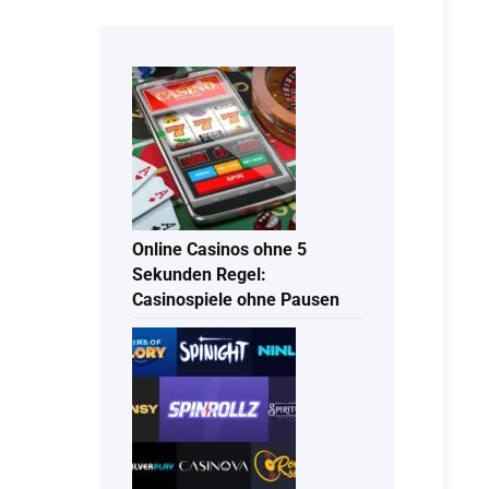
Online Casinos ohne 5
Sekunden Regel:
Casinospiele ohne Pausen