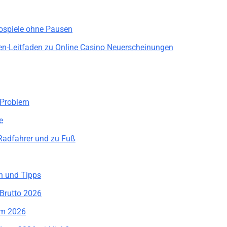
ospiele ohne Pausen
en-Leitfaden zu Online Casino Neuerscheinungen
 Problem
e
 Radfahrer und zu Fuß
n und Tipps
 Brutto 2026
eam 2026