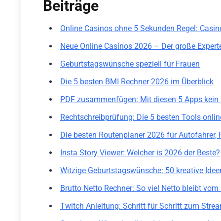
Beiträge
Online Casinos ohne 5 Sekunden Regel: Casin
Neue Online Casinos 2026 – Der große Expert
Geburtstagswünsche speziell für Frauen
Die 5 besten BMI Rechner 2026 im Überblick
PDF zusammenfügen: Mit diesen 5 Apps kein
Rechtschreibprüfung: Die 5 besten Tools onlin
Die besten Routenplaner 2026 für Autofahrer,
Insta Story Viewer: Welcher is 2026 der Beste?
Witzige Geburtstagswünsche: 50 kreative Idee
Brutto Netto Rechner: So viel Netto bleibt vom
Twitch Anleitung: Schritt für Schritt zum Str