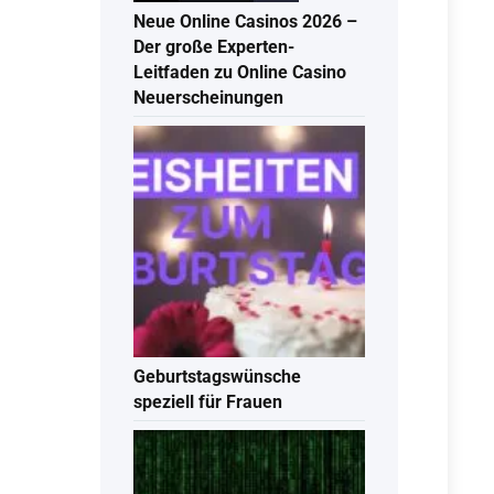
Neue Online Casinos 2026 –
Der große Experten-
Leitfaden zu Online Casino
Neuerscheinungen
Geburtstagswünsche
speziell für Frauen