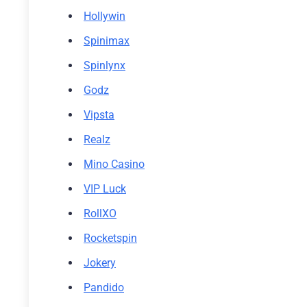
Hollywin
Spinimax
Spinlynx
Godz
Vipsta
Realz
Mino Casino
VIP Luck
RollXO
Rocketspin
Jokery
Pandido