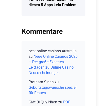
diesen 5 Apps kein Problem
Kommentare
best online casinos Australia
zu
Neue Online Casinos 2026
– Der große Experten-
Leitfaden zu Online Casino
Neuerscheinungen
Pratham Singh
zu
Geburtstagswünsche speziell
für Frauen
Giặt Ủi Quy Nhơn
zu
PDF