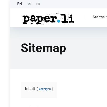
EN
DE
FR
Startsei
Sitemap
Inhalt
Anzeigen