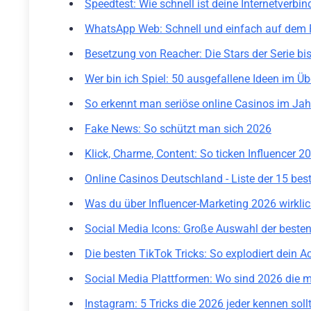
Speedtest: Wie schnell ist deine Internetverbi
WhatsApp Web: Schnell und einfach auf dem
Besetzung von Reacher: Die Stars der Serie bi
Wer bin ich Spiel: 50 ausgefallene Ideen im Üb
So erkennt man seriöse online Casinos im Ja
Fake News: So schützt man sich 2026
Klick, Charme, Content: So ticken Influencer 20
Online Casinos Deutschland - Liste der 15 bes
Was du über Influencer-Marketing 2026 wirkli
Social Media Icons: Große Auswahl der best
Die besten TikTok Tricks: So explodiert dein 
Social Media Plattformen: Wo sind 2026 die m
Instagram: 5 Tricks die 2026 jeder kennen soll