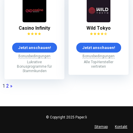
Casino Infinity
Wild Tokyo
Jetzt anschauen!
Jetzt anschauen!
Bonusbedingungen
Bonusbedingungen
Lukrative
Alle Top-Hersteller
Bonusprogramme für
vertreten
Stammkunden
1
2
»
© Copyright 2025 Paper.li
Sitemap
Kontakt