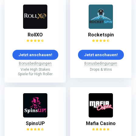
RollXO
Rocketspin
Jetzt anschauen!
Jetzt anschauen!
Bonusbedingungen
Bonusbedingungen
Viele High Stakes
Drops & Wins
Spiele für High Roller
SpinsUP
Mafia Casino