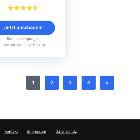
Jetzt anschauen!
Bonusbedingungen
Jackpots und Live Casino
1
2
3
4
»
Kontakt
Impressum
Datenschutz