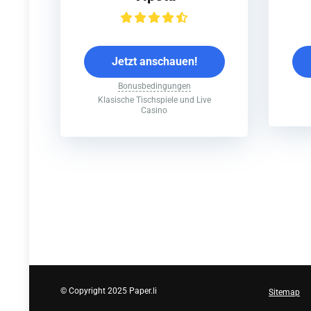
Jetzt anschauen!
Bonusbedingungen
Klasische Tischspiele und Live
Casino
© Copyright 2025 Paper.li
Sitemap