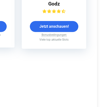
Godz
Jetzt anschauen!
m
Bonusbedingungen
Viele top aktuelle Slots