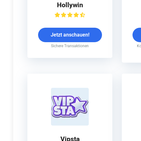
Hollywin
Jetzt anschauen!
Sichere Transaktionen
Ko
Vipsta