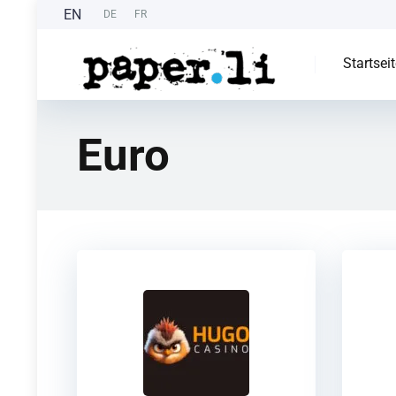
EN
DE
FR
Startsei
Euro