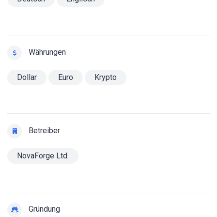
Währungen
Dollar
Euro
Krypto
Betreiber
NovaForge Ltd.
Gründung