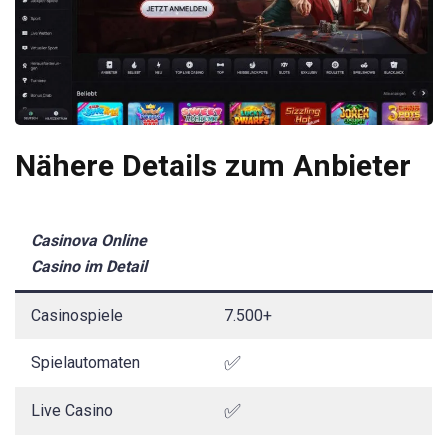
Nähere Details zum Anbieter
Casinova Online
Casino im Detail
Casinospiele
7.500+
✅
Spielautomaten
✅
Live Casino