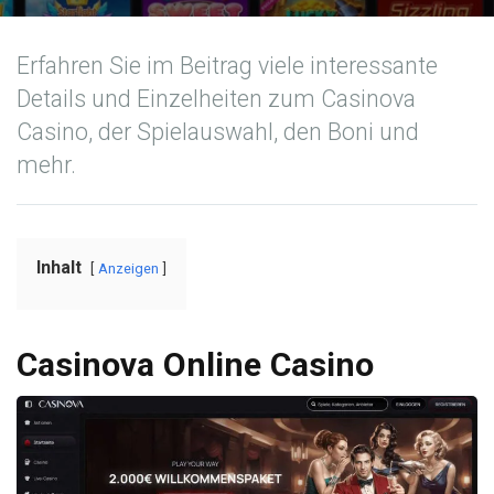
Erfahren Sie im Beitrag viele interessante
Details und Einzelheiten zum Casinova
Casino, der Spielauswahl, den Boni und
mehr.
Inhalt
Anzeigen
Casinova Online Casino