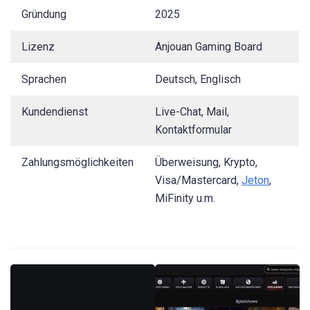
Gründung
2025
Lizenz
Anjouan Gaming Board
Sprachen
Deutsch, Englisch
Kundendienst
Live-Chat, Mail,
Kontaktformular
Zahlungsmöglichkeiten
Überweisung, Krypto,
Visa/Mastercard,
Jeton
,
MiFinity u.m.