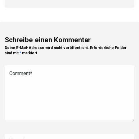
Schreibe einen Kommentar
Deine E-Mail-Adresse wird nicht veröffentlicht.
Erforderliche Felder
sind mit
*
markiert