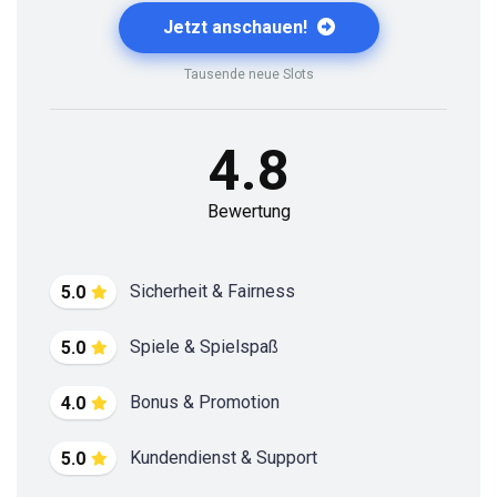
Jetzt anschauen!
Tausende neue Slots
4.8
Bewertung
Sicherheit & Fairness
5.0
Spiele & Spielspaß
5.0
Bonus & Promotion
4.0
Kundendienst & Support
5.0