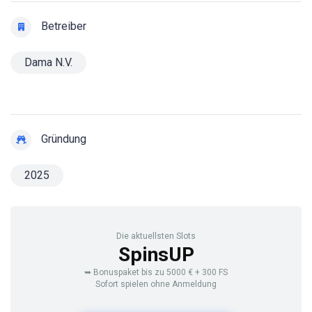
Betreiber
Dama N.V.
Gründung
2025
Die aktuellsten Slots
SpinsUP
➥ Bonuspaket bis zu 5000 € + 300 FS
Sofort spielen ohne Anmeldung