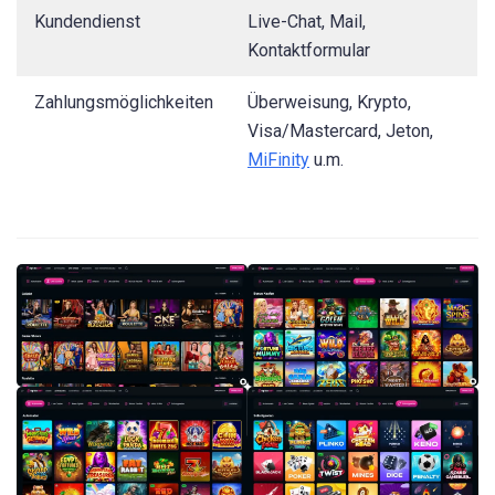
Kundendienst
Live-Chat, Mail,
Kontaktformular
Zahlungsmöglichkeiten
Überweisung, Krypto,
Visa/Mastercard, Jeton,
MiFinity
u.m.