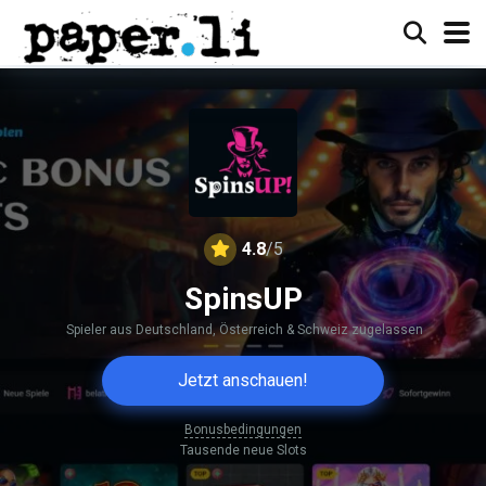
4.8
/5
SpinsUP
Spieler aus Deutschland, Österreich & Schweiz zugelassen
Jetzt anschauen!
Bonusbedingungen
Tausende neue Slots