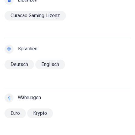
Curacao Gaming Lizenz
Sprachen
Deutsch
Englisch
Währungen
Euro
Krypto