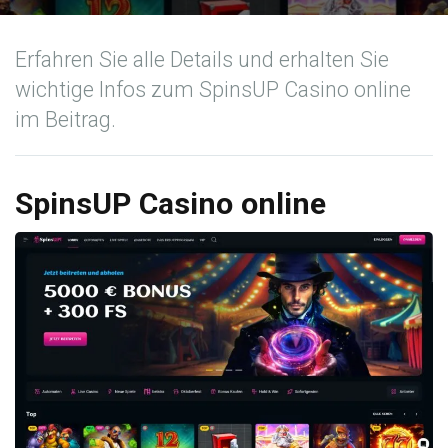
Erfahren Sie alle Details und erhalten Sie
wichtige Infos zum SpinsUP Casino online
im Beitrag.
SpinsUP Casino online