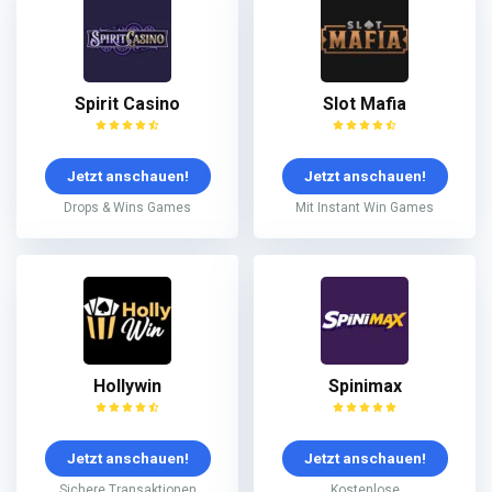
Spirit Casino
Slot Mafia
Jetzt anschauen!
Jetzt anschauen!
Drops & Wins Games
Mit Instant Win Games
Hollywin
Spinimax
Jetzt anschauen!
Jetzt anschauen!
Sichere Transaktionen
Kostenlose