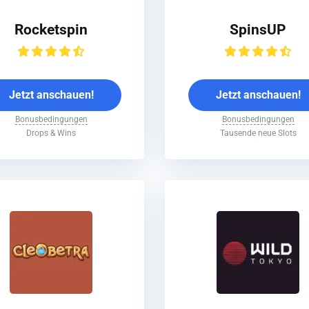
Rocketspin
SpinsUP
Jetzt anschauen!
Jetzt anschauen!
Bonusbedingungen
Bonusbedingungen
Drops & Wins
Tausende neue Slots