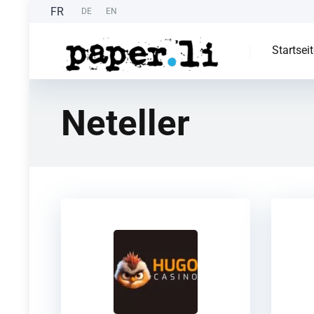
FR
DE
EN
Startsei
Neteller