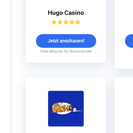
Hugo Casino
Jetzt anschauen!
Viele Aktionen für Stammspieler