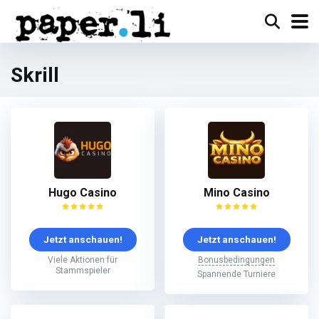
Skrill
Hugo Casino
Mino Casino
Jetzt anschauen!
Jetzt anschauen!
Viele Aktionen für
Bonusbedingungen
Stammspieler
Spannende Turniere