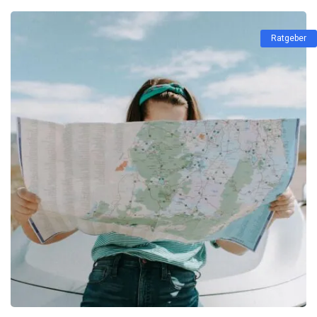
Ratgeber