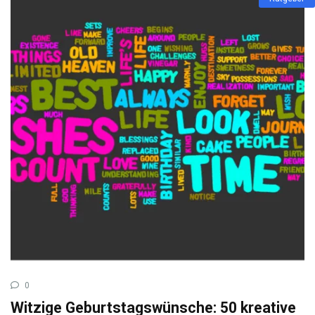
0
Witzige Geburtstagswünsche: 50 kreative