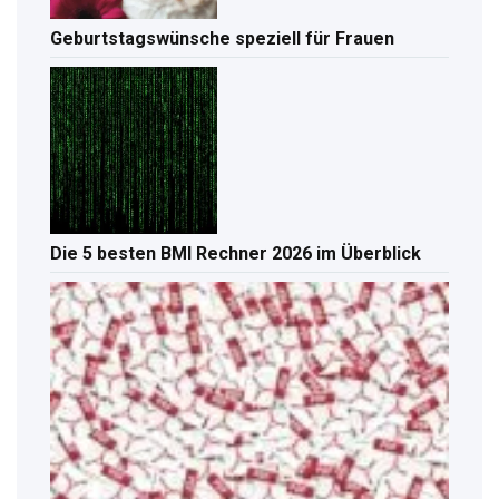
Geburtstagswünsche speziell für Frauen
Die 5 besten BMI Rechner 2026 im Überblick