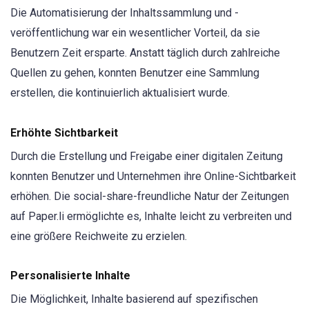
Die Automatisierung der Inhaltssammlung und -
veröffentlichung war ein wesentlicher Vorteil, da sie
Benutzern Zeit ersparte. Anstatt täglich durch zahlreiche
Quellen zu gehen, konnten Benutzer eine Sammlung
erstellen, die kontinuierlich aktualisiert wurde.
Erhöhte Sichtbarkeit
Durch die Erstellung und Freigabe einer digitalen Zeitung
konnten Benutzer und Unternehmen ihre Online-Sichtbarkeit
erhöhen. Die social-share-freundliche Natur der Zeitungen
auf Paper.li ermöglichte es, Inhalte leicht zu verbreiten und
eine größere Reichweite zu erzielen.
Personalisierte Inhalte
Die Möglichkeit, Inhalte basierend auf spezifischen