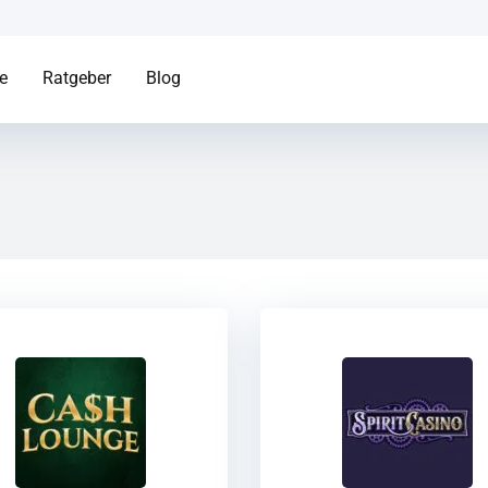
te
Ratgeber
Blog