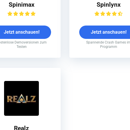
Spinimax
Spinlynx
Jetzt anschauen!
Jetzt anschauen!
stenlose Demoversionen zum
Spannende Crash Games i
Testen
Programm
Realz