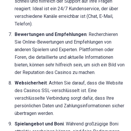
schnell und hilfreich der Support auf Ihre Fragen
reagiert. Ideal ist ein 24/7 Kundenservice, der über
verschiedene Kanäle erreichbar ist (Chat, E-Mail,
Telefon).
Bewertungen und Empfehlungen
: Recherchieren
Sie Online-Bewertungen und Empfehlungen von
anderen Spielern und Experten. Plattformen oder
Foren, die detaillierte und aktuelle Informationen
bieten, können sehr hilfreich sein, um sich ein Bild von
der Reputation des Casinos zu machen.
Websicherheit
: Achten Sie darauf, dass die Website
des Casinos SSL-verschlüsselt ist. Eine
verschlüsselte Verbindung sorgt dafür, dass Ihre
persönlichen Daten und Zahlungsinformationen sicher
übertragen werden.
Spielangebot und Boni
: Während großzügige Boni