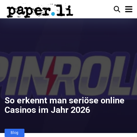
So erkennt man seriöse online
Casinos im Jahr 2026
Blog