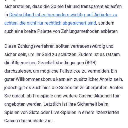
sicherstellen, dass die Spiele fair und transparent ablaufen.
In
Deutschland ist es besonders wichtig, auf Anbieter zu
achten, die nicht nur rechtlich abgesichert sind
, sondern
auch eine breite Palette von Zahlungsmethoden anbieten.
Diese Zahlungsverfahren sollten vertrauenswürdig und
sicher sein, um Ihr Geld zu schützen. Zudem ist es ratsam,
die Allgemeinen Geschäftsbedingungen (AGB)
durchzulesen, um mögliche Fallstricke zu vermeiden. Ein
guter Willkommensbonus kann ein zusätzlicher Anreiz sein,
jedoch gilt es auch hier, die Seriosität zu überprüfen. Achten
Sie darauf, ob Freispiele und weitere Casino-Aktionen fair
angeboten werden. Letztlich ist Ihre Sicherheit beim
Spielen von Slots oder Live-Spielen in einem lizenzierten
Casino das höchste Ziel.