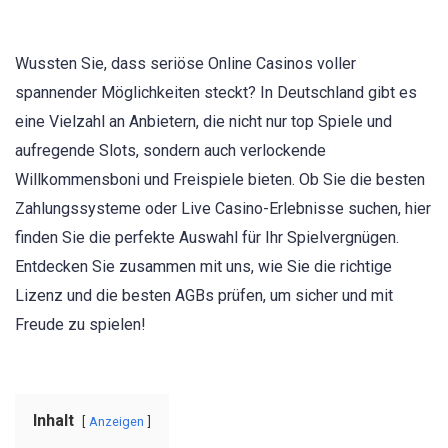
Wussten Sie, dass seriöse Online Casinos voller
spannender Möglichkeiten steckt? In Deutschland gibt es
eine Vielzahl an Anbietern, die nicht nur top Spiele und
aufregende Slots, sondern auch verlockende
Willkommensboni und Freispiele bieten. Ob Sie die besten
Zahlungssysteme oder Live Casino-Erlebnisse suchen, hier
finden Sie die perfekte Auswahl für Ihr Spielvergnügen.
Entdecken Sie zusammen mit uns, wie Sie die richtige
Lizenz und die besten AGBs prüfen, um sicher und mit
Freude zu spielen!
Inhalt
Anzeigen