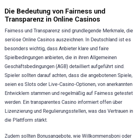
Die Bedeutung von Fairness und
Transparenz in Online Casinos
Fairness und Transparenz sind grundlegende Merkmale, die
seriöse Online Casinos auszeichnen. In Deutschland ist es
besonders wichtig, dass Anbieter klare und faire
Spielbedingungen anbieten, die in ihren Allgemeinen
Geschäftsbedingungen (AGB) detailliert aufgeführt sind.
Spieler sollten darauf achten, dass die angebotenen Spiele,
seien es Slots oder Live-Casino-Optionen, von anerkannten
Entwicklern stammen und regelmäßig auf Fairness getestet
werden. Ein transparentes Casino informiert offen über
Lizenzierung und Regulierungsstellen, was das Vertrauen in
die Plattform stärkt.
Zudem sollten Bonusangebote, wie Willkommensboni oder