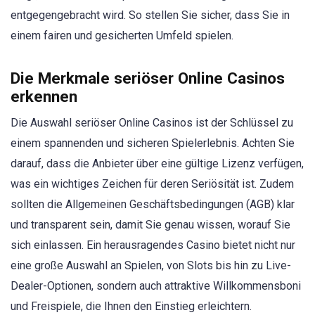
entgegengebracht wird. So stellen Sie sicher, dass Sie in
einem fairen und gesicherten Umfeld spielen.
Die Merkmale seriöser Online Casinos
erkennen
Die Auswahl seriöser Online Casinos ist der Schlüssel zu
einem spannenden und sicheren Spielerlebnis. Achten Sie
darauf, dass die Anbieter über eine gültige Lizenz verfügen,
was ein wichtiges Zeichen für deren Seriösität ist. Zudem
sollten die Allgemeinen Geschäftsbedingungen (AGB) klar
und transparent sein, damit Sie genau wissen, worauf Sie
sich einlassen. Ein herausragendes Casino bietet nicht nur
eine große Auswahl an Spielen, von Slots bis hin zu Live-
Dealer-Optionen, sondern auch attraktive Willkommensboni
und Freispiele, die Ihnen den Einstieg erleichtern.