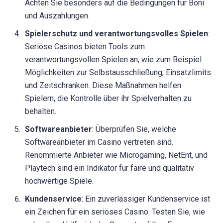
Achten Sie besonders auf die Bedingungen für Boni
und Auszahlungen.
Spielerschutz und verantwortungsvolles Spielen
:
Seriöse Casinos bieten Tools zum
verantwortungsvollen Spielen an, wie zum Beispiel
Möglichkeiten zur Selbstausschließung, Einsatzlimits
und Zeitschranken. Diese Maßnahmen helfen
Spielern, die Kontrolle über ihr Spielverhalten zu
behalten.
Softwareanbieter
: Überprüfen Sie, welche
Softwareanbieter im Casino vertreten sind.
Renommierte Anbieter wie Microgaming, NetEnt, und
Playtech sind ein Indikator für faire und qualitativ
hochwertige Spiele.
Kundenservice
: Ein zuverlässiger Kundenservice ist
ein Zeichen für ein seriöses Casino. Testen Sie, wie