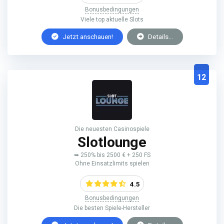
Bonusbedingungen
Viele top aktuelle Slots
Jetzt anschauen!
Details...
12
Die neuesten Casinospiele
Slotlounge
➥ 250% bis 2500 € + 250 FS
Ohne Einsatzlimits spielen
4.5
Bonusbedingungen
Die besten Spiele-Hersteller