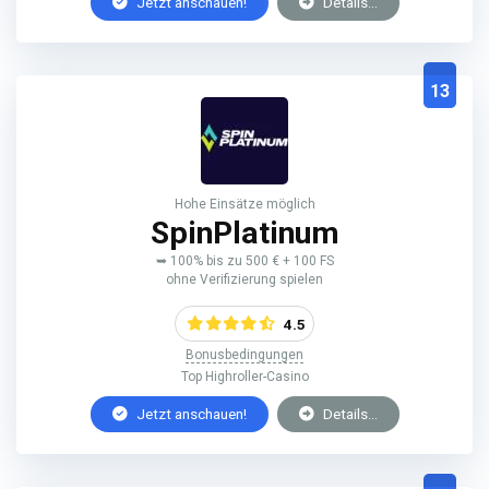
Jetzt anschauen!
Details...
13
Hohe Einsätze möglich
SpinPlatinum
➥ 100% bis zu 500 € + 100 FS
ohne Verifizierung spielen
4.5
Bonusbedingungen
Top Highroller-Casino
Jetzt anschauen!
Details...