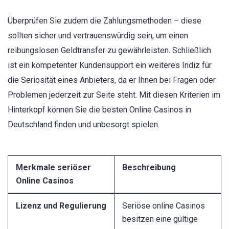
Überprüfen Sie zudem die Zahlungsmethoden – diese
sollten sicher und vertrauenswürdig sein, um einen
reibungslosen Geldtransfer zu gewährleisten. Schließlich
ist ein kompetenter Kundensupport ein weiteres Indiz für
die Seriosität eines Anbieters, da er Ihnen bei Fragen oder
Problemen jederzeit zur Seite steht. Mit diesen Kriterien im
Hinterkopf können Sie die besten Online Casinos in
Deutschland finden und unbesorgt spielen.
Merkmale seriöser
Beschreibung
Online Casinos
Lizenz und Regulierung
Seriöse online Casinos
besitzen eine gültige