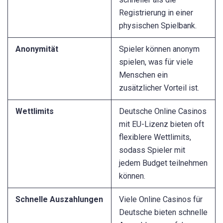
Registrierung in einer
physischen Spielbank.
Anonymität
Spieler können anonym
spielen, was für viele
Menschen ein
zusätzlicher Vorteil ist.
Wettlimits
Deutsche Online Casinos
mit EU-Lizenz bieten oft
flexiblere Wettlimits,
sodass Spieler mit
jedem Budget teilnehmen
können.
Schnelle Auszahlungen
Viele Online Casinos für
Deutsche bieten schnelle