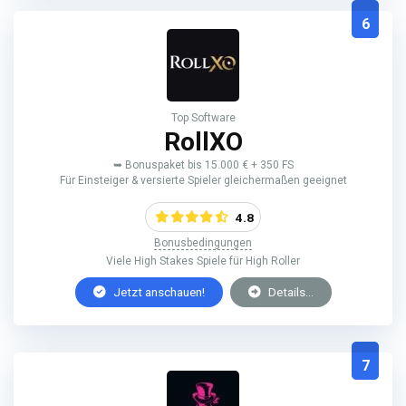
6
Top Software
RollXO
➥ Bonuspaket bis 15.000 € + 350 FS
Für Einsteiger & versierte Spieler gleichermaßen geeignet
4.8
Bonusbedingungen
Viele High Stakes Spiele für High Roller
Jetzt anschauen!
Details...
7