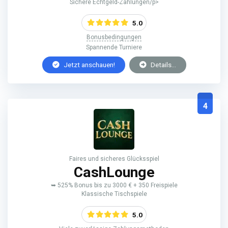
Sichere Echtgeld-Zahlungen/p>
5.0
Bonusbedingungen
Spannende Turniere
Jetzt anschauen!
Details...
4
Faires und sicheres Glücksspiel
CashLounge
➥ 525% Bonus bis zu 3000 € + 350 Freispiele
Klassische Tischspiele
5.0