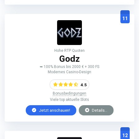
11
Hohe RTP Quoten
Godz
➥ 100% Bonus bis 2000 € + 300 FS
Modernes Casino-Design
4.5
Bonusbedingungen
Viele top aktuelle Slots
Jetzt anschauen!
Details...
12