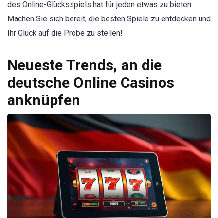
des Online-Glücksspiels hat für jeden etwas zu bieten.
Machen Sie sich bereit, die besten Spiele zu entdecken und
Ihr Glück auf die Probe zu stellen!
Neueste Trends, an die
deutsche Online Casinos
anknüpfen