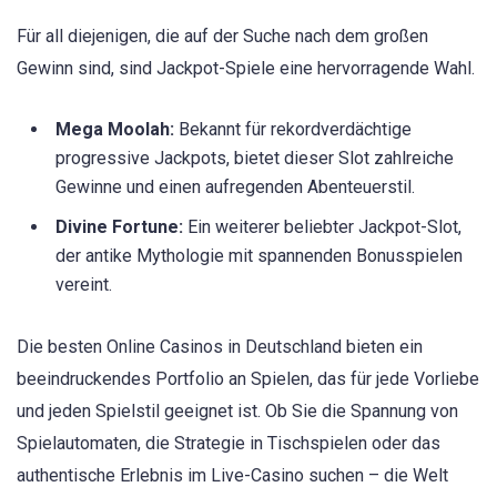
Für all diejenigen, die auf der Suche nach dem großen
Gewinn sind, sind Jackpot-Spiele eine hervorragende Wahl.
Mega Moolah:
Bekannt für rekordverdächtige
progressive Jackpots, bietet dieser Slot zahlreiche
Gewinne und einen aufregenden Abenteuerstil.
Divine Fortune:
Ein weiterer beliebter Jackpot-Slot,
der antike Mythologie mit spannenden Bonusspielen
vereint.
Die besten Online Casinos in Deutschland bieten ein
beeindruckendes Portfolio an Spielen, das für jede Vorliebe
und jeden Spielstil geeignet ist. Ob Sie die Spannung von
Spielautomaten, die Strategie in Tischspielen oder das
authentische Erlebnis im Live-Casino suchen – die Welt