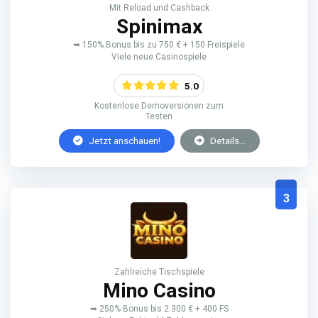
Mit Reload und Cashback
Spinimax
➥ 150% Bonus bis zu 750 € + 150 Freispiele
Viele neue Casinospiele
5.0
Kostenlose Demoversionen zum
Testen
Jetzt anschauen!
Details...
3
Zahlreiche Tischspiele
Mino Casino
➥ 250% Bonus bis 2.300 € + 400 FS