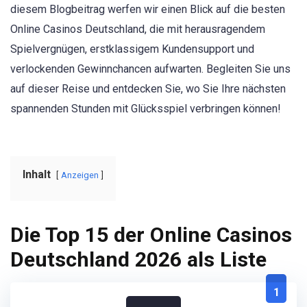
diesem Blogbeitrag werfen wir einen Blick auf die besten
Online Casinos Deutschland, die mit herausragendem
Spielvergnügen, erstklassigem Kundensupport und
verlockenden Gewinnchancen aufwarten. Begleiten Sie uns
auf dieser Reise und entdecken Sie, wo Sie Ihre nächsten
spannenden Stunden mit Glücksspiel verbringen können!
Inhalt
Anzeigen
Die Top 15 der Online Casinos
Deutschland 2026 als Liste
1