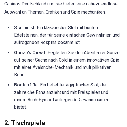
Casinos Deutschland und sie bieten eine nahezu endlose
Auswahl an Themen, Grafiken und Spielmechaniken.
Starburst:
Ein klassischer Slot mit bunten
Edelsteinen, der für seine einfachen Gewinnlinien und
aufregenden Respins bekannt ist.
Gonzo's Quest:
Begleiten Sie den Abenteurer Gonzo
auf seiner Suche nach Gold in einem innovativen Spiel
mit einer Avalanche-Mechanik und multiplikativen
Boni.
Book of Ra:
Ein beliebter ägyptischer Slot, der
zahlreiche Fans anzieht und mit Freispielen und
einem Buch-Symbol aufregende Gewinnchancen
bietet.
2. Tischspiele