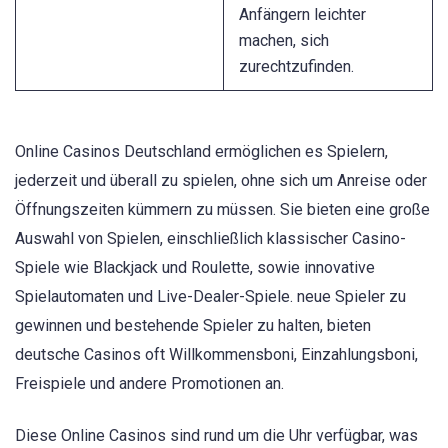
Anfängern leichter
machen, sich
zurechtzufinden.
Online Casinos Deutschland ermöglichen es Spielern,
jederzeit und überall zu spielen, ohne sich um Anreise oder
Öffnungszeiten kümmern zu müssen. Sie bieten eine große
Auswahl von Spielen, einschließlich klassischer Casino-
Spiele wie Blackjack und Roulette, sowie innovative
Spielautomaten und Live-Dealer-Spiele. neue Spieler zu
gewinnen und bestehende Spieler zu halten, bieten
deutsche Casinos oft Willkommensboni, Einzahlungsboni,
Freispiele und andere Promotionen an.
Diese Online Casinos sind rund um die Uhr verfügbar, was