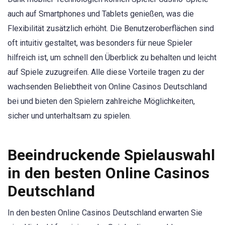
auch auf Smartphones und Tablets genießen, was die
Flexibilität zusätzlich erhöht. Die Benutzeroberflächen sind
oft intuitiv gestaltet, was besonders für neue Spieler
hilfreich ist, um schnell den Überblick zu behalten und leicht
auf Spiele zuzugreifen. Alle diese Vorteile tragen zu der
wachsenden Beliebtheit von Online Casinos Deutschland
bei und bieten den Spielern zahlreiche Möglichkeiten,
sicher und unterhaltsam zu spielen.
Beeindruckende Spielauswahl
in den besten Online Casinos
Deutschland
In den besten Online Casinos Deutschland erwarten Sie