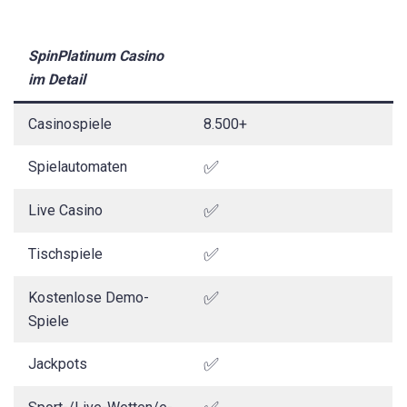
SpinPlatinum Casino
im Detail
Casinospiele
8.500+
✅
Spielautomaten
✅
Live Casino
✅
Tischspiele
✅
Kostenlose Demo-
Spiele
✅
Jackpots