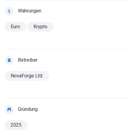
Währungen
Euro
Krypto
Betreiber
NovaForge Ltd.
Gründung
2025