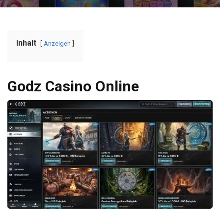
Inhalt
Anzeigen
Godz Casino Online