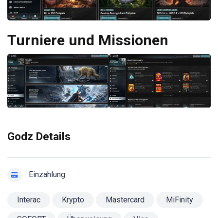
Turniere und Missionen
Godz Details
Einzahlung
Interac
Krypto
Mastercard
MiFinity