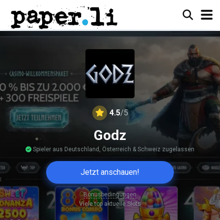
4.5
/5
Godz
Spieler aus Deutschland, Österreich & Schweiz zugelassen
Jetzt anschauen!
Bonusbedingungen
Viele top aktuelle Slots