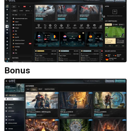
Bonus