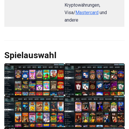
Kryptowährungen,
Visa/
Mastercard
und
andere
Spielauswahl