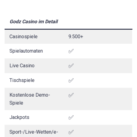
Godz Casino im Detail
Casinospiele
9.500+
✅
Spielautomaten
✅
Live Casino
✅
Tischspiele
✅
Kostenlose Demo-
Spiele
✅
Jackpots
✅
Sport-/Live-Wetten/e-