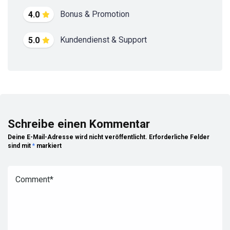
Bonus & Promotion
4.0
Kundendienst & Support
5.0
Schreibe einen Kommentar
Deine E-Mail-Adresse wird nicht veröffentlicht.
Erforderliche Felder
sind mit
*
markiert