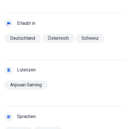
Erlaubt in
Deutschland
Österreich
Schweiz
Lizenzen
Anjouan Gaming
Sprachen