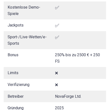
✅
Kostenlose Demo-
Spiele
✅
Jackpots
✅
Sport-/Live-Wetten/e-
Sports
Bonus
250% bis zu 2500 € + 250
FS
Limits
❌
Verifizierung
❌
Betreiber
NovaForge Ltd.
Gründung
2025