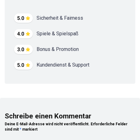
Sicherheit & Fairness
5.0
Spiele & Spielspaß
4.0
Bonus & Promotion
3.0
Kundendienst & Support
5.0
Schreibe einen Kommentar
Deine E-Mail-Adresse wird nicht veröffentlicht.
Erforderliche Felder
sind mit
*
markiert