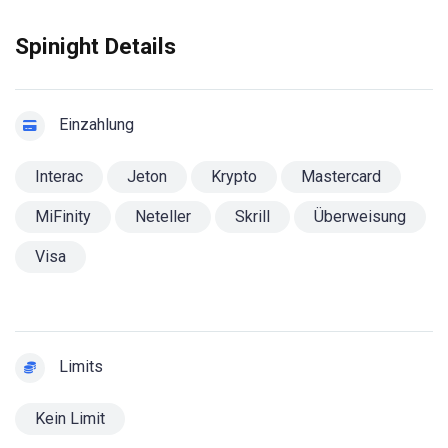
Spinight Details
Einzahlung
Interac
Jeton
Krypto
Mastercard
MiFinity
Neteller
Skrill
Überweisung
Visa
Limits
Kein Limit