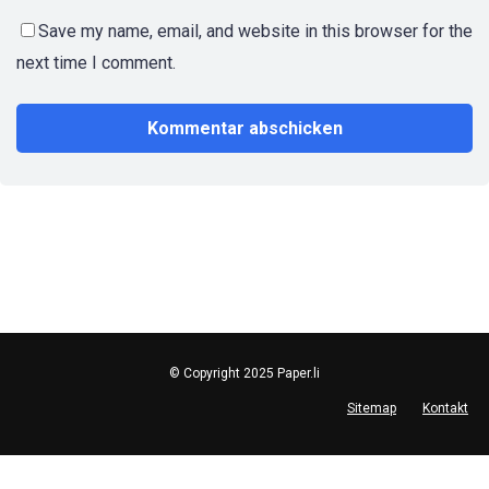
Save my name, email, and website in this browser for the
next time I comment.
© Copyright 2025 Paper.li
Sitemap
Kontakt