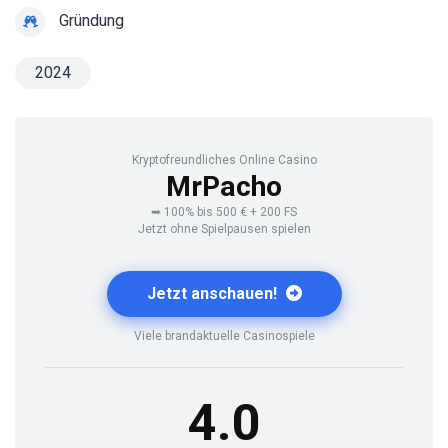
Gründung
2024
Kryptofreundliches Online Casino
MrPacho
➥ 100% bis 500 € + 200 FS
Jetzt ohne Spielpausen spielen
Jetzt anschauen!
Viele brandaktuelle Casinospiele
4.0