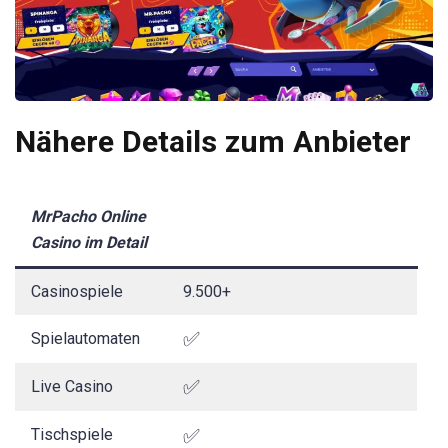
Nähere Details zum Anbieter
MrPacho Online
Casino im Detail
Casinospiele
9.500+
✅
Spielautomaten
✅
Live Casino
✅
Tischspiele