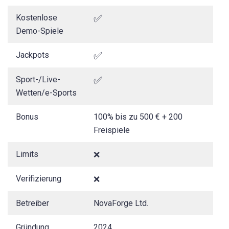
✅
Kostenlose
Demo-Spiele
✅
Jackpots
✅
Sport-/Live-
Wetten/e-Sports
Bonus
100% bis zu 500 € + 200
Freispiele
Limits
❌
Verifizierung
❌
Betreiber
NovaForge Ltd.
Gründung
2024