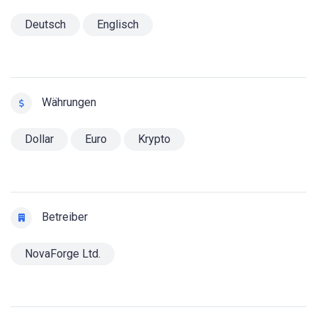
Deutsch
Englisch
Währungen
Dollar
Euro
Krypto
Betreiber
NovaForge Ltd.