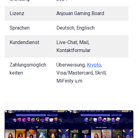
Lizenz
Anjouan Gaming Board
Sprachen
Deutsch, Englisch
Kundendienst
Live-Chat, Mail,
Kontaktformular
Zahlungsmöglich
Überweisung,
Krypto
,
keiten
Visa/Mastercard, Skrill,
MiFinity u.m.