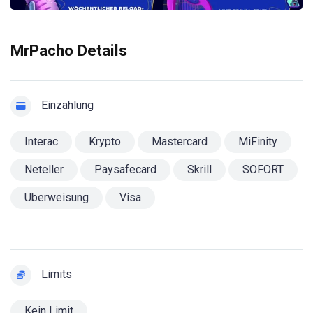
MrPacho Details
Einzahlung
Interac
Krypto
Mastercard
MiFinity
Neteller
Paysafecard
Skrill
SOFORT
Überweisung
Visa
Limits
Kein Limit