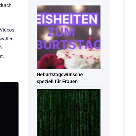
odurch
 Videos
rwalten
n
t.
Geburtstagswünsche
speziell für Frauen