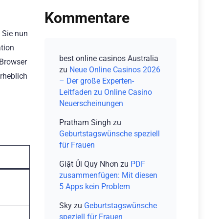
Kommentare
b Sie nun
ation
best online casinos Australia
 Browser
zu
Neue Online Casinos 2026
rheblich
– Der große Experten-
Leitfaden zu Online Casino
Neuerscheinungen
Pratham Singh
zu
Geburtstagswünsche speziell
für Frauen
Giặt Ủi Quy Nhơn
zu
PDF
zusammenfügen: Mit diesen
5 Apps kein Problem
Sky
zu
Geburtstagswünsche
speziell für Frauen