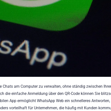
hre Chats am Computer zu verwalten, ohne ständig zwischen Ihr
 die einfache Anmeldung über den QR-Code können Sie blitzs
mobilen App ermöglicht WhatsApp Web ein schnelleres Antworten,
nders vorteilhaft für Unternehmen, die häufig mit Kunden kommu