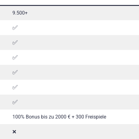
9.500+
✅
✅
✅
✅
✅
✅
100% Bonus bis zu 2000 € + 300 Freispiele
❌