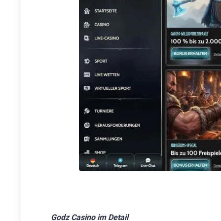
Godz Casino im Detail