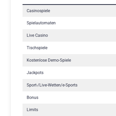
Casinospiele
Spielautomaten
Live Casino
Tischspiele
Kostenlose Demo-Spiele
Jackpots
Sport-/Live-Wetten/e-Sports
Bonus
Limits