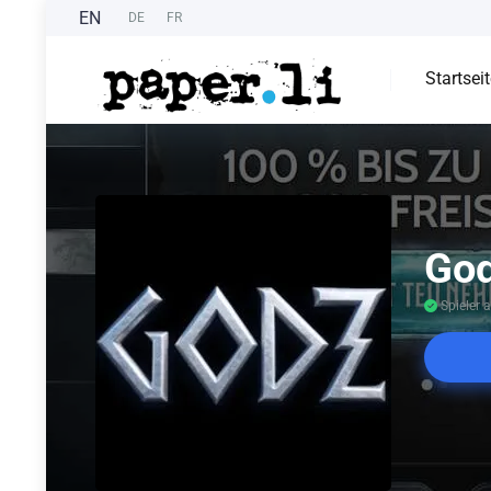
EN
DE
FR
Startsei
Go
Spieler 