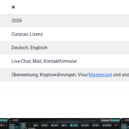
❌
2026
Curacao Lizenz
Deutsch, Englisch
Live-Chat, Mail, Kontaktformular
Überweisung, Kryptowährungen, Visa/
Mastercard
und and