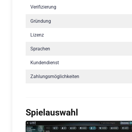
Verifizierung
Gründung
Lizenz
Sprachen
Kundendienst
Zahlungsmöglichkeiten
Spielauswahl