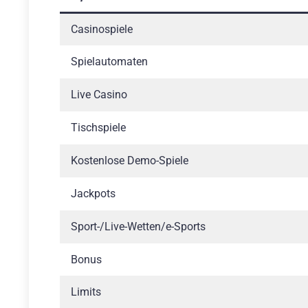
Casinospiele
Spielautomaten
Live Casino
Tischspiele
Kostenlose Demo-Spiele
Jackpots
Sport-/Live-Wetten/e-Sports
Bonus
Limits