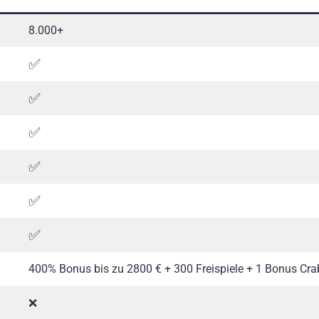
8.000+
✅
✅
✅
✅
✅
✅
400% Bonus bis zu 2800 € + 300 Freispiele + 1 Bonus Cra
❌