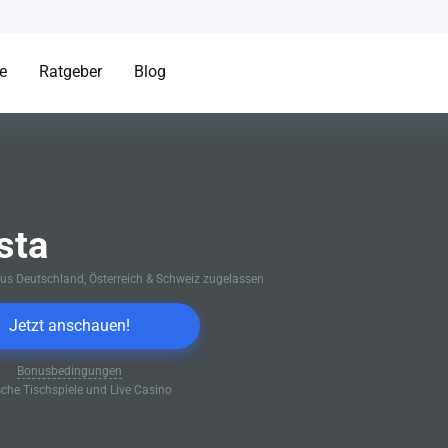
te
Ratgeber
Blog
sta
aus Deutschland, Österreich & Schweiz zugelassen
Jetzt anschauen!
Bonusbedingungen
sche Tischspiele und Live Casino