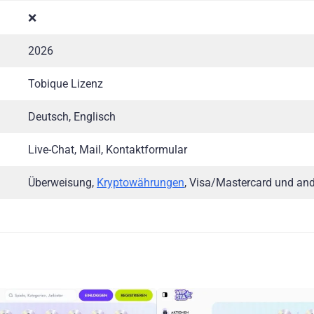
❌
2026
Tobique Lizenz
Deutsch, Englisch
Live-Chat, Mail, Kontaktformular
Überweisung,
Kryptowährungen
, Visa/Mastercard und an