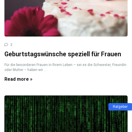
3
Geburtstagswünsche speziell für Frauen
Für die besonderen Frauen in Ihrem Leben – sei es die Schwester, Freundin
oder Mutter – haben wir ...
Read more »
Ratgeber