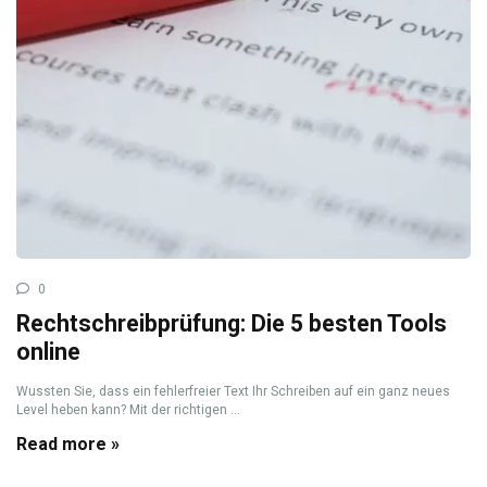
0
Rechtschreibprüfung: Die 5 besten Tools
online
Wussten Sie, dass ein fehlerfreier Text Ihr Schreiben auf ein ganz neues
Level heben kann? Mit der richtigen ...
Read more »