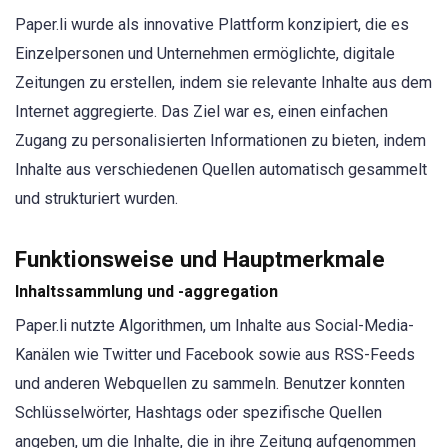
Paper.li wurde als innovative Plattform konzipiert, die es
Einzelpersonen und Unternehmen ermöglichte, digitale
Zeitungen zu erstellen, indem sie relevante Inhalte aus dem
Internet aggregierte. Das Ziel war es, einen einfachen
Zugang zu personalisierten Informationen zu bieten, indem
Inhalte aus verschiedenen Quellen automatisch gesammelt
und strukturiert wurden.
Funktionsweise und Hauptmerkmale
Inhaltssammlung und -aggregation
Paper.li nutzte Algorithmen, um Inhalte aus Social-Media-
Kanälen wie Twitter und Facebook sowie aus RSS-Feeds
und anderen Webquellen zu sammeln. Benutzer konnten
Schlüsselwörter, Hashtags oder spezifische Quellen
angeben, um die Inhalte, die in ihre Zeitung aufgenommen