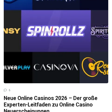
6
Neue Online Casinos 2026 – Der große
Experten-Leitfaden zu Online Casino
Neuerscheinungen