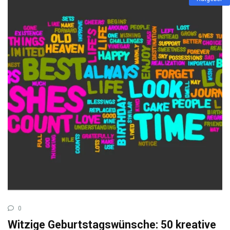
0
Witzige Geburtstagswünsche: 50 kreative