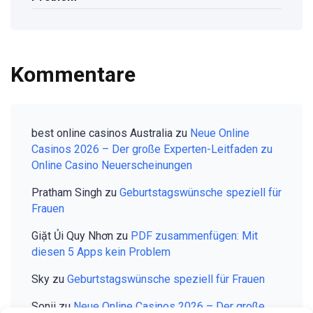
Kommentare
best online casinos Australia
zu
Neue Online
Casinos 2026 – Der große Experten-Leitfaden zu
Online Casino Neuerscheinungen
Pratham Singh
zu
Geburtstagswünsche speziell für
Frauen
Giặt Ủi Quy Nhơn
zu
PDF zusammenfügen: Mit
diesen 5 Apps kein Problem
Sky
zu
Geburtstagswünsche speziell für Frauen
Sonii
zu
Neue Online Casinos 2026 – Der große