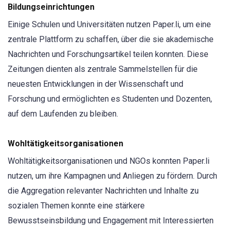
Bildungseinrichtungen
Einige Schulen und Universitäten nutzen Paper.li, um eine
zentrale Plattform zu schaffen, über die sie akademische
Nachrichten und Forschungsartikel teilen konnten. Diese
Zeitungen dienten als zentrale Sammelstellen für die
neuesten Entwicklungen in der Wissenschaft und
Forschung und ermöglichten es Studenten und Dozenten,
auf dem Laufenden zu bleiben.
Wohltätigkeitsorganisationen
Wohltätigkeitsorganisationen und NGOs konnten Paper.li
nutzen, um ihre Kampagnen und Anliegen zu fördern. Durch
die Aggregation relevanter Nachrichten und Inhalte zu
sozialen Themen konnte eine stärkere
Bewusstseinsbildung und Engagement mit Interessierten