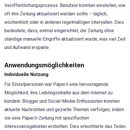
Veröffentlichungsprozess. Benutzer konnten einstellen, wie
oft ihre Zeitung aktualisiert werden sollte – täglich,
wöchentlich oder in anderen regelmäßigen Intervallen. Dies
bedeutete, dass, einmal eingerichtet, die Zeitung ohne
ständige manuelle Eingriffe aktualisiert wurde, was viel Zeit
und Aufwand ersparte.
Anwendungsmöglichkeiten
Individuelle Nutzung
Für Einzelpersonen war Paper.li eine hervorragende
Möglichkeit, ihre Lieblingsinhalte aus dem Internet zu
bündeln. Blogger und Social-Media-Enthusiasten konnten
aktuelle Nachrichten und gezielte Themen verfolgen, indem
sie eine Paper.li-Zeitung mit spezifischen
Interessensgebieten erstellten. Dies erleichterte das Teilen