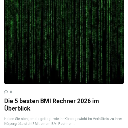
0
Die 5 besten BMI Rechner 2026 im
Überblick
Haben Sie sich jemals gefragt, wie Ihr Körpergewicht im Verhältnis zu Ihrer
Körpergröße steht? Mit einem BMI Rechner ...