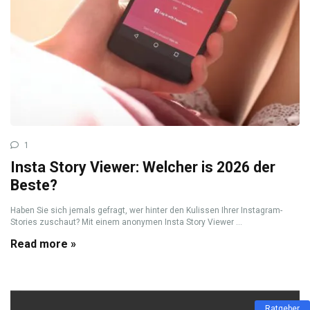
1
Insta Story Viewer: Welcher is 2026 der
Beste?
Haben Sie sich jemals gefragt, wer hinter den Kulissen Ihrer Instagram-
Stories zuschaut? Mit einem anonymen Insta Story Viewer ...
Read more »
Ratgeber