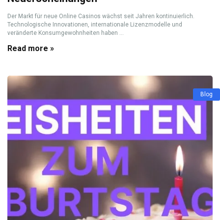
Der Markt für neue Online Casinos wächst seit Jahren kontinuierlich.
Technologische Innovationen, internationale Lizenzmodelle und
veränderte Konsumgewohnheiten haben ...
Read more »
Blog