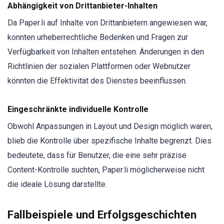
Abhängigkeit von Drittanbieter-Inhalten
Da Paper.li auf Inhalte von Drittanbietern angewiesen war,
konnten urheberrechtliche Bedenken und Fragen zur
Verfügbarkeit von Inhalten entstehen. Änderungen in den
Richtlinien der sozialen Plattformen oder Webnutzer
könnten die Effektivität des Dienstes beeinflussen.
Eingeschränkte individuelle Kontrolle
Obwohl Anpassungen in Layout und Design möglich waren,
blieb die Kontrolle über spezifische Inhalte begrenzt. Dies
bedeutete, dass für Benutzer, die eine sehr präzise
Content-Kontrolle suchten, Paper.li möglicherweise nicht
die ideale Lösung darstellte.
Fallbeispiele und Erfolgsgeschichten