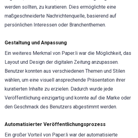
werden sollten, zu kuratieren. Dies ermöglichte eine
maßgeschneiderte Nachrichtenquelle, basierend auf
persönlichen Interessen oder Branchenthemen.
Gestaltung und Anpassung
Ein weiteres Merkmal von Paper.li war die Möglichkeit, das
Layout und Design der digitalen Zeitung anzupassen.
Benutzer konnten aus verschiedenen Themen und Stilen
wählen, um eine visuell ansprechende Präsentation ihrer
kuratierten Inhalte zu erzielen. Dadurch wurde jede
Veröffentlichung einzigartig und konnte auf die Marke oder
den Geschmack des Benutzers abgestimmt werden.
Automatisierter Veröffentlichungsprozess
Ein großer Vorteil von Paper.li war der automatisierte