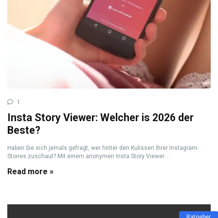
1
Insta Story Viewer: Welcher is 2026 der
Beste?
Haben Sie sich jemals gefragt, wer hinter den Kulissen Ihrer Instagram-
Stories zuschaut? Mit einem anonymen Insta Story Viewer ...
Read more »
Ratgeber