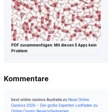
PDF zusammenfügen: Mit diesen 5 Apps kein
Problem
Kommentare
best online casinos Australia
zu
Neue Online
Casinos 2026 – Der große Experten-Leitfaden zu
Online Casino Neuerscheinungen