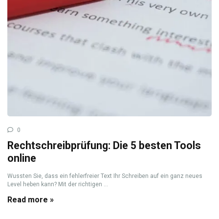
0
Rechtschreibprüfung: Die 5 besten Tools
online
Wussten Sie, dass ein fehlerfreier Text Ihr Schreiben auf ein ganz neues
Level heben kann? Mit der richtigen ...
Read more »