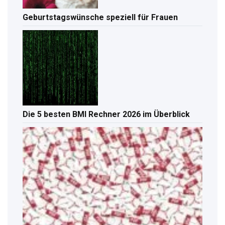
Geburtstagswünsche speziell für Frauen
Die 5 besten BMI Rechner 2026 im Überblick