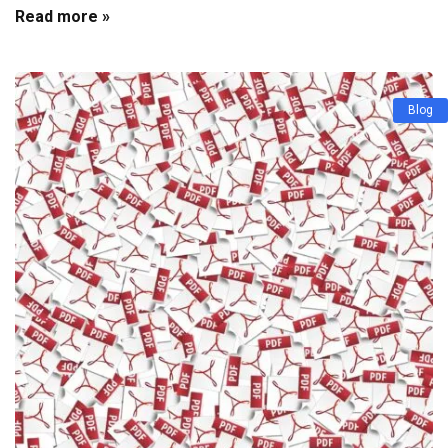
Read more »
Blog