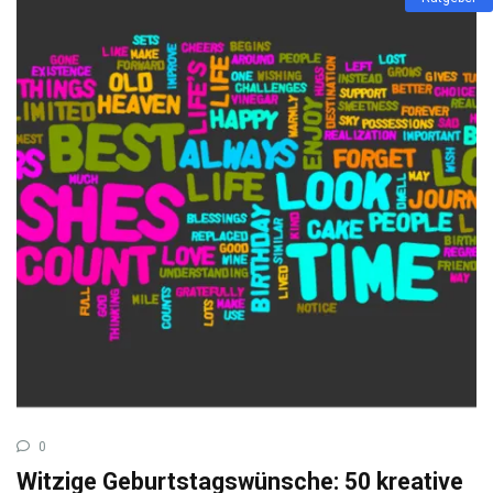
0
Witzige Geburtstagswünsche: 50 kreative