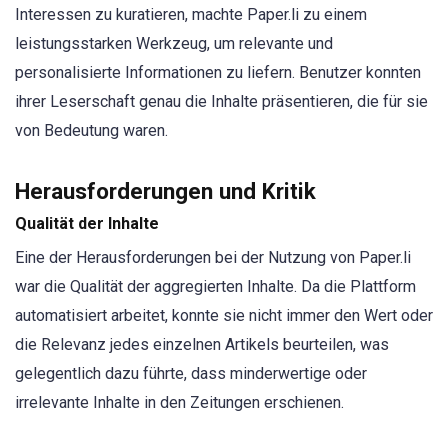
Interessen zu kuratieren, machte Paper.li zu einem
leistungsstarken Werkzeug, um relevante und
personalisierte Informationen zu liefern. Benutzer konnten
ihrer Leserschaft genau die Inhalte präsentieren, die für sie
von Bedeutung waren.
Herausforderungen und Kritik
Qualität der Inhalte
Eine der Herausforderungen bei der Nutzung von Paper.li
war die Qualität der aggregierten Inhalte. Da die Plattform
automatisiert arbeitet, konnte sie nicht immer den Wert oder
die Relevanz jedes einzelnen Artikels beurteilen, was
gelegentlich dazu führte, dass minderwertige oder
irrelevante Inhalte in den Zeitungen erschienen.