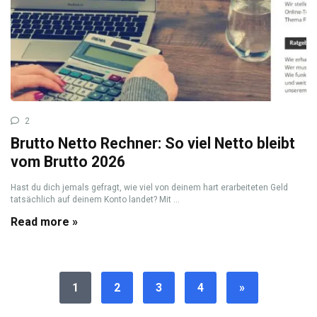
2
Brutto Netto Rechner: So viel Netto bleibt
vom Brutto 2026
Hast du dich jemals gefragt, wie viel von deinem hart erarbeiteten Geld
tatsächlich auf deinem Konto landet? Mit ...
Read more »
1
2
3
4
»