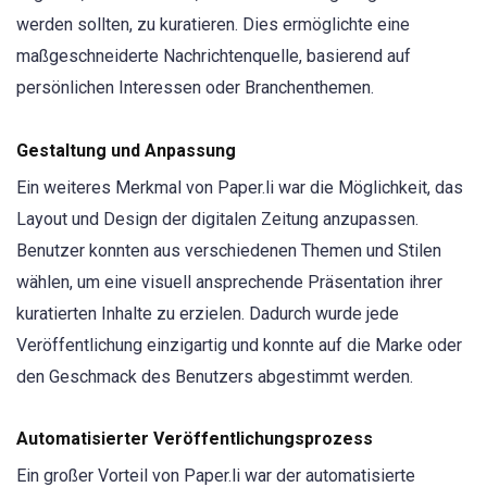
werden sollten, zu kuratieren. Dies ermöglichte eine
maßgeschneiderte Nachrichtenquelle, basierend auf
persönlichen Interessen oder Branchenthemen.
Gestaltung und Anpassung
Ein weiteres Merkmal von Paper.li war die Möglichkeit, das
Layout und Design der digitalen Zeitung anzupassen.
Benutzer konnten aus verschiedenen Themen und Stilen
wählen, um eine visuell ansprechende Präsentation ihrer
kuratierten Inhalte zu erzielen. Dadurch wurde jede
Veröffentlichung einzigartig und konnte auf die Marke oder
den Geschmack des Benutzers abgestimmt werden.
Automatisierter Veröffentlichungsprozess
Ein großer Vorteil von Paper.li war der automatisierte