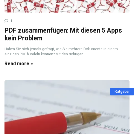
1
PDF zusammenfügen: Mit diesen 5 Apps
kein Problem
Haben Sie sich jemals gefragt, wie Sie mehrere Dokumente in einem
einzigen PDF bündeln können? Mit den richtigen ...
Read more »
Ratgeber