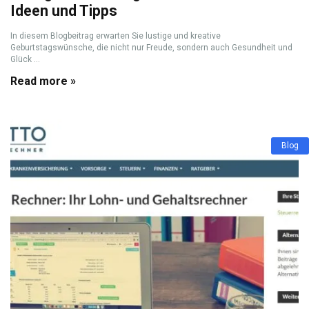
Ideen und Tipps
In diesem Blogbeitrag erwarten Sie lustige und kreative
Geburtstagswünsche, die nicht nur Freude, sondern auch Gesundheit und
Glück ...
Read more »
Blog