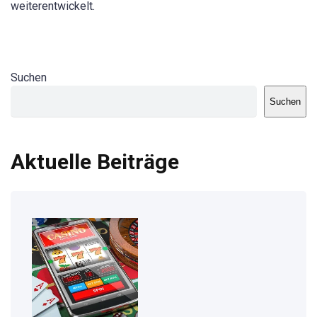
weiterentwickelt.
Suchen
Suchen
Aktuelle Beiträge