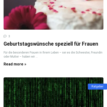
3
Geburtstagswünsche speziell für Frauen
Für die besonderen Frauen in Ihrem Leben – sei es die Schwester, Freundin
oder Mutter – haben wir ...
Read more »
Ratgeber