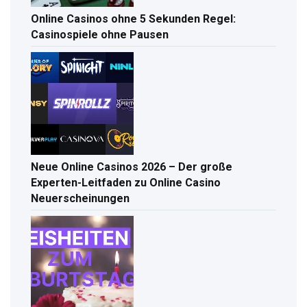
Online Casinos ohne 5 Sekunden Regel:
Casinospiele ohne Pausen
Neue Online Casinos 2026 – Der große
Experten-Leitfaden zu Online Casino
Neuerscheinungen