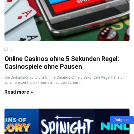
0
Online Casinos ohne 5 Sekunden Regel:
Casinospiele ohne Pausen
Die Diskussion rund um Online Casinos ohne 5 Sekunden Regel hat sich
zu einem zentralen Thema im europäischen ...
Read more »
Ratgeber