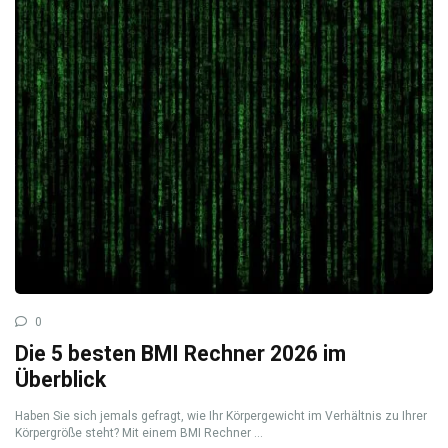
0
Die 5 besten BMI Rechner 2026 im
Überblick
Haben Sie sich jemals gefragt, wie Ihr Körpergewicht im Verhältnis zu Ihrer
Körpergröße steht? Mit einem BMI Rechner ...