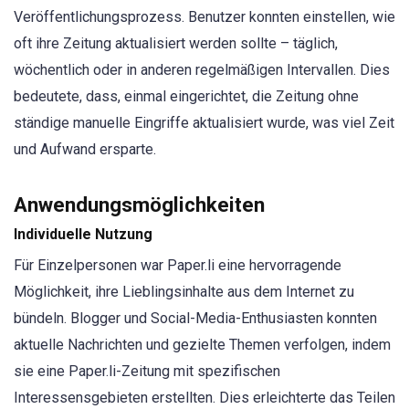
Veröffentlichungsprozess. Benutzer konnten einstellen, wie
oft ihre Zeitung aktualisiert werden sollte – täglich,
wöchentlich oder in anderen regelmäßigen Intervallen. Dies
bedeutete, dass, einmal eingerichtet, die Zeitung ohne
ständige manuelle Eingriffe aktualisiert wurde, was viel Zeit
und Aufwand ersparte.
Anwendungsmöglichkeiten
Individuelle Nutzung
Für Einzelpersonen war Paper.li eine hervorragende
Möglichkeit, ihre Lieblingsinhalte aus dem Internet zu
bündeln. Blogger und Social-Media-Enthusiasten konnten
aktuelle Nachrichten und gezielte Themen verfolgen, indem
sie eine Paper.li-Zeitung mit spezifischen
Interessensgebieten erstellten. Dies erleichterte das Teilen