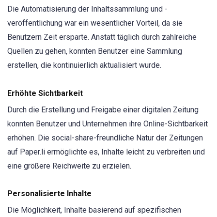
Die Automatisierung der Inhaltssammlung und -
veröffentlichung war ein wesentlicher Vorteil, da sie
Benutzern Zeit ersparte. Anstatt täglich durch zahlreiche
Quellen zu gehen, konnten Benutzer eine Sammlung
erstellen, die kontinuierlich aktualisiert wurde.
Erhöhte Sichtbarkeit
Durch die Erstellung und Freigabe einer digitalen Zeitung
konnten Benutzer und Unternehmen ihre Online-Sichtbarkeit
erhöhen. Die social-share-freundliche Natur der Zeitungen
auf Paper.li ermöglichte es, Inhalte leicht zu verbreiten und
eine größere Reichweite zu erzielen.
Personalisierte Inhalte
Die Möglichkeit, Inhalte basierend auf spezifischen