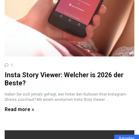
1
Insta Story Viewer: Welcher is 2026 der
Beste?
Haben Sie sich jemals gefragt, wer hinter den Kulissen Ihrer Instagram-
Stories zuschaut? Mit einem anonymen Insta Story Viewer ...
Read more »
Ratgeber