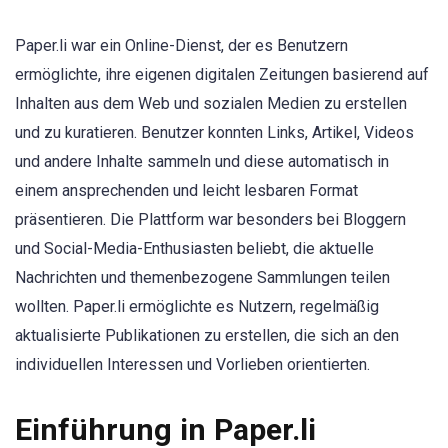
Paper.li war ein Online-Dienst, der es Benutzern
ermöglichte, ihre eigenen digitalen Zeitungen basierend auf
Inhalten aus dem Web und sozialen Medien zu erstellen
und zu kuratieren. Benutzer konnten Links, Artikel, Videos
und andere Inhalte sammeln und diese automatisch in
einem ansprechenden und leicht lesbaren Format
präsentieren. Die Plattform war besonders bei Bloggern
und Social-Media-Enthusiasten beliebt, die aktuelle
Nachrichten und themenbezogene Sammlungen teilen
wollten. Paper.li ermöglichte es Nutzern, regelmäßig
aktualisierte Publikationen zu erstellen, die sich an den
individuellen Interessen und Vorlieben orientierten.
Einführung in Paper.li