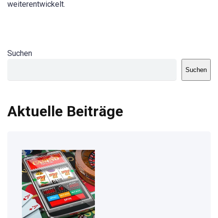
weiterentwickelt.
Suchen
Suchen
Aktuelle Beiträge