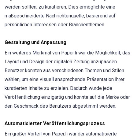
werden sollten, zu kuratieren. Dies ermöglichte eine
maßgeschneiderte Nachrichtenquelle, basierend auf
persönlichen Interessen oder Branchenthemen.
Gestaltung und Anpassung
Ein weiteres Merkmal von Paper.li war die Möglichkeit, das
Layout und Design der digitalen Zeitung anzupassen.
Benutzer konnten aus verschiedenen Themen und Stilen
wählen, um eine visuell ansprechende Präsentation ihrer
kuratierten Inhalte zu erzielen. Dadurch wurde jede
Veröffentlichung einzigartig und konnte auf die Marke oder
den Geschmack des Benutzers abgestimmt werden.
Automatisierter Veröffentlichungsprozess
Ein großer Vorteil von Paper.li war der automatisierte