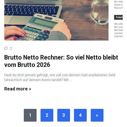
2
Brutto Netto Rechner: So viel Netto bleibt
vom Brutto 2026
Hast du dich jemals gefragt, wie viel von deinem hart erarbeiteten Geld
tatsächlich auf deinem Konto landet? Mit ...
Read more »
1
2
3
4
»