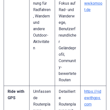
nung für
Fokus auf
ww.komoo
Radfahren
Rad- und
t.de
, Wandern
Wanderw
und
ege,
andere
Benutzerf
Outdoor-
reundliche
Aktivitäte
r
n
Geländepr
ofil,
Communit
y-
bewertete
Routen
Ride with
Umfassen
Detailliert
https://rid
GPS
de
e
ewithgps.
Routenpla
Routenpla
com