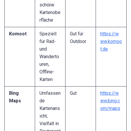
schöne
Kartenobe
rfläche
Komoot
Speziell
Gut für
https://w
für Rad-
Outdoor
ww.komoo
und
t.de
Wanderto
uren,
Offline-
Karten
Bing
Umfassen
Gut
https://w
Maps
de
ww.bing.c
Kartenans
om/maps
icht,
Vielfalt in