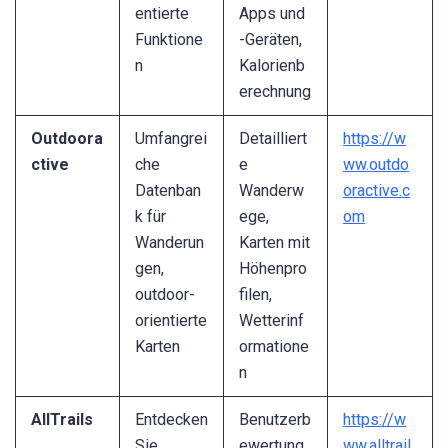
entierte
Apps und
Funktione
-Geräten,
n
Kalorienb
erechnung
Outdoora
Umfangrei
Detailliert
https://w
ctive
che
e
ww.outdo
Datenban
Wanderw
oractive.c
k für
ege,
om
Wanderun
Karten mit
gen,
Höhenpro
outdoor-
filen,
orientierte
Wetterinf
Karten
ormatione
n
AllTrails
Entdecken
Benutzerb
https://w
Sie
ewertung
ww.alltrail