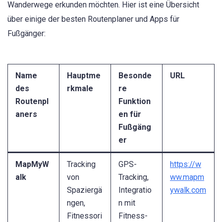
Wanderwege erkunden möchten. Hier ist eine Übersicht
über einige der besten Routenplaner und Apps für
Fußgänger:
Name
Hauptme
Besonde
URL
des
rkmale
re
Routenpl
Funktion
aners
en für
Fußgäng
er
MapMyW
Tracking
GPS-
https://w
alk
von
Tracking,
ww.mapm
Spaziergä
Integratio
ywalk.com
ngen,
n mit
Fitnessori
Fitness-