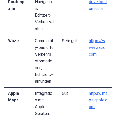
Routenpl
Navigatio
drive.tomt
aner
n,
om.com
Echtzeit-
Verkehrsd
aten
Waze
Communit
Sehr gut
https://w
y-basierte
ww.waze.
Verkehrsi
com
nformatio
nen,
Echtzeitw
arnungen
Apple
Integratio
Gut
https://ma
Maps
n mit
ps.apple.c
Apple-
om
Geräten,