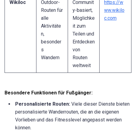
Wikiloc
Outdoor-
Communit
https://w
Routen für
y-basiert,
ww.wikilo
alle
Möglichke
c.com
Aktivitäte
it zum
n,
Teilen und
besonder
Entdecken
s
von
Wandern
Routen
weltweit
Besondere Funktionen für Fußgänger:
Personalisierte Routen:
Viele dieser Dienste bieten
personalisierte Wanderrouten, die an die eigenen
Vorlieben und das Fitnesslevel angepasst werden
können.