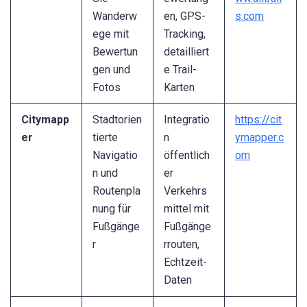
Wanderw
en, GPS-
s.com
ege mit
Tracking,
Bewertun
detailliert
gen und
e Trail-
Fotos
Karten
Citymapp
Stadtorien
Integratio
https://cit
er
tierte
n
ymapper.c
Navigatio
öffentlich
om
n und
er
Routenpla
Verkehrs
nung für
mittel mit
Fußgänge
Fußgänge
r
rrouten,
Echtzeit-
Daten