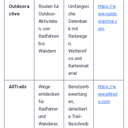
Outdoora
Routen für
Umfangrei
https://w
ctive
Outdoor-
che
ww.outdo
Aktivitäte
Datenban
oractive.c
n, von
k mit
om
Radfahren
Radwege
bis
n,
Wandern
Wetterinf
os und
Kartenmat
erial
AllTrails
Wege
Benutzerb
https://w
entdecken
ewertung
ww.alltrail
für
en,
s.com
Radfahrer
detailliert
und
e Trail-
Wanderer,
Beschreib