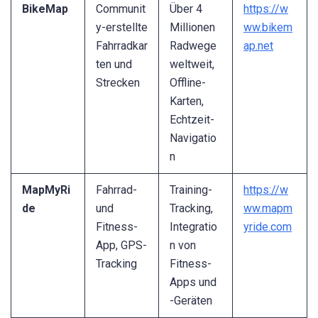
BikeMap
Communit
Über 4
https://w
y-erstellte
Millionen
ww.bikem
Fahrradkar
Radwege
ap.net
ten und
weltweit,
Strecken
Offline-
Karten,
Echtzeit-
Navigatio
n
MapMyRi
Fahrrad-
Training-
https://w
de
und
Tracking,
ww.mapm
Fitness-
Integratio
yride.com
App, GPS-
n von
Tracking
Fitness-
Apps und
-Geräten