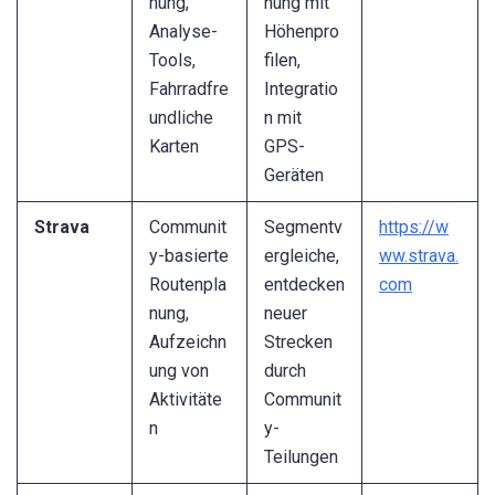
nung,
nung mit
Analyse-
Höhenpro
Tools,
filen,
Fahrradfre
Integratio
undliche
n mit
Karten
GPS-
Geräten
Strava
Communit
Segmentv
https://w
y-basierte
ergleiche,
ww.strava.
Routenpla
entdecken
com
nung,
neuer
Aufzeichn
Strecken
ung von
durch
Aktivitäte
Communit
n
y-
Teilungen