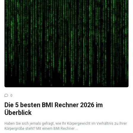
0
Die 5 besten BMI Rechner 2026 im
Überblick
Haben Sie sich jemals gefragt, wie Ihr Körpergewicht im Verhältnis zu Ihrer
Körpergröße steht? Mit einem BMI Rechner ...