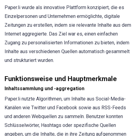
Paper.li wurde als innovative Plattform konzipiert, die es
Einzelpersonen und Unternehmen ermöglichte, digitale
Zeitungen zu erstellen, indem sie relevante Inhalte aus dem
Internet aggregierte. Das Ziel war es, einen einfachen
Zugang zu personalisierten Informationen zu bieten, indem
Inhalte aus verschiedenen Quellen automatisch gesammelt
und strukturiert wurden.
Funktionsweise und Hauptmerkmale
Inhaltssammlung und -aggregation
Paper.li nutzte Algorithmen, um Inhalte aus Social-Media-
Kanälen wie Twitter und Facebook sowie aus RSS-Feeds
und anderen Webquellen zu sammeln. Benutzer konnten
Schlüsselwörter, Hashtags oder spezifische Quellen
angeben, um die Inhalte, die in ihre Zeitung aufgenommen