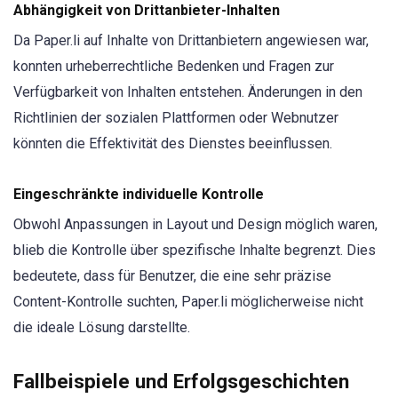
Abhängigkeit von Drittanbieter-Inhalten
Da Paper.li auf Inhalte von Drittanbietern angewiesen war,
konnten urheberrechtliche Bedenken und Fragen zur
Verfügbarkeit von Inhalten entstehen. Änderungen in den
Richtlinien der sozialen Plattformen oder Webnutzer
könnten die Effektivität des Dienstes beeinflussen.
Eingeschränkte individuelle Kontrolle
Obwohl Anpassungen in Layout und Design möglich waren,
blieb die Kontrolle über spezifische Inhalte begrenzt. Dies
bedeutete, dass für Benutzer, die eine sehr präzise
Content-Kontrolle suchten, Paper.li möglicherweise nicht
die ideale Lösung darstellte.
Fallbeispiele und Erfolgsgeschichten