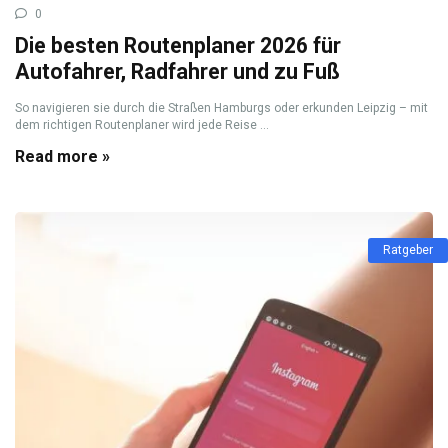
0
Die besten Routenplaner 2026 für
Autofahrer, Radfahrer und zu Fuß
So navigieren sie durch die Straßen Hamburgs oder erkunden Leipzig – mit
dem richtigen Routenplaner wird jede Reise ...
Read more »
Ratgeber