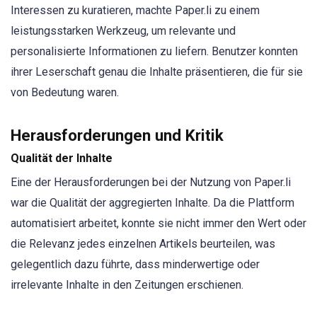
Interessen zu kuratieren, machte Paper.li zu einem
leistungsstarken Werkzeug, um relevante und
personalisierte Informationen zu liefern. Benutzer konnten
ihrer Leserschaft genau die Inhalte präsentieren, die für sie
von Bedeutung waren.
Herausforderungen und Kritik
Qualität der Inhalte
Eine der Herausforderungen bei der Nutzung von Paper.li
war die Qualität der aggregierten Inhalte. Da die Plattform
automatisiert arbeitet, konnte sie nicht immer den Wert oder
die Relevanz jedes einzelnen Artikels beurteilen, was
gelegentlich dazu führte, dass minderwertige oder
irrelevante Inhalte in den Zeitungen erschienen.