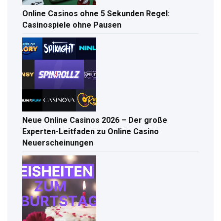
Online Casinos ohne 5 Sekunden Regel:
Casinospiele ohne Pausen
Neue Online Casinos 2026 – Der große
Experten-Leitfaden zu Online Casino
Neuerscheinungen