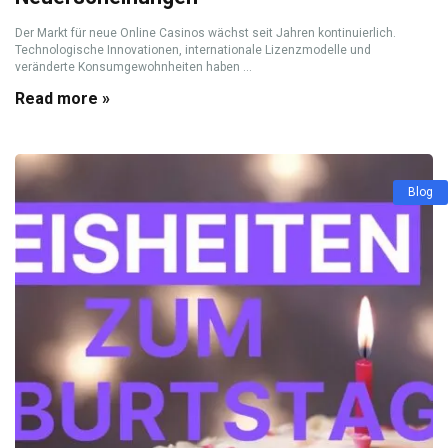
Der Markt für neue Online Casinos wächst seit Jahren kontinuierlich.
Technologische Innovationen, internationale Lizenzmodelle und
veränderte Konsumgewohnheiten haben ...
Read more »
Blog