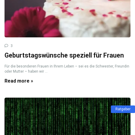
3
Geburtstagswünsche speziell für Frauen
Für die besonderen Frauen in Ihrem Leben – sei es die Schwester, Freundin
oder Mutter – haben wir ...
Read more »
Ratgeber