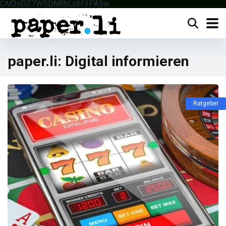
CM3xDZ7WSDNRhLc6f3PA5w
paper.li: Digital informieren
Ratgeber