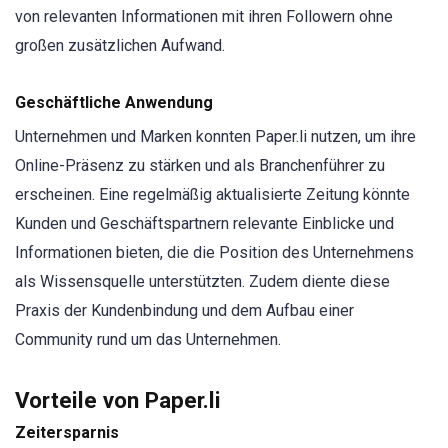
von relevanten Informationen mit ihren Followern ohne
großen zusätzlichen Aufwand.
Geschäftliche Anwendung
Unternehmen und Marken konnten Paper.li nutzen, um ihre
Online-Präsenz zu stärken und als Branchenführer zu
erscheinen. Eine regelmäßig aktualisierte Zeitung könnte
Kunden und Geschäftspartnern relevante Einblicke und
Informationen bieten, die die Position des Unternehmens
als Wissensquelle unterstützten. Zudem diente diese
Praxis der Kundenbindung und dem Aufbau einer
Community rund um das Unternehmen.
Vorteile von Paper.li
Zeitersparnis