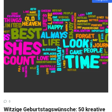
0
Witzige Geburtstagswünsche: 50 kreative