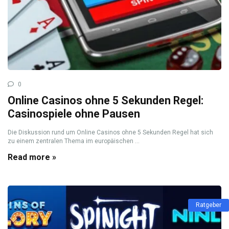
0
Online Casinos ohne 5 Sekunden Regel:
Casinospiele ohne Pausen
Die Diskussion rund um Online Casinos ohne 5 Sekunden Regel hat sich
zu einem zentralen Thema im europäischen ...
Read more »
Ratgeber