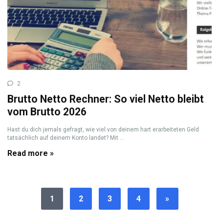
2
Brutto Netto Rechner: So viel Netto bleibt
vom Brutto 2026
Hast du dich jemals gefragt, wie viel von deinem hart erarbeiteten Geld
tatsächlich auf deinem Konto landet? Mit ...
Read more »
1
2
3
4
»