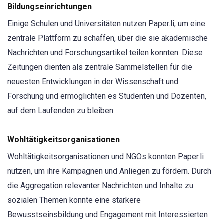
Bildungseinrichtungen
Einige Schulen und Universitäten nutzen Paper.li, um eine
zentrale Plattform zu schaffen, über die sie akademische
Nachrichten und Forschungsartikel teilen konnten. Diese
Zeitungen dienten als zentrale Sammelstellen für die
neuesten Entwicklungen in der Wissenschaft und
Forschung und ermöglichten es Studenten und Dozenten,
auf dem Laufenden zu bleiben.
Wohltätigkeitsorganisationen
Wohltätigkeitsorganisationen und NGOs konnten Paper.li
nutzen, um ihre Kampagnen und Anliegen zu fördern. Durch
die Aggregation relevanter Nachrichten und Inhalte zu
sozialen Themen konnte eine stärkere
Bewusstseinsbildung und Engagement mit Interessierten