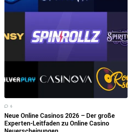
6
Neue Online Casinos 2026 – Der große
Experten-Leitfaden zu Online Casino
Neuerscheinungen