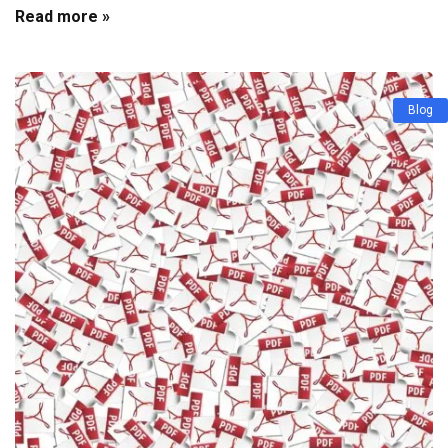
Read more »
Blog