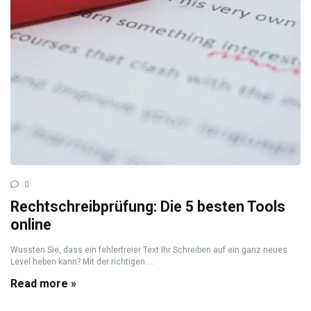
0
Rechtschreibprüfung: Die 5 besten Tools
online
Wussten Sie, dass ein fehlerfreier Text Ihr Schreiben auf ein ganz neues
Level heben kann? Mit der richtigen ...
Read more »