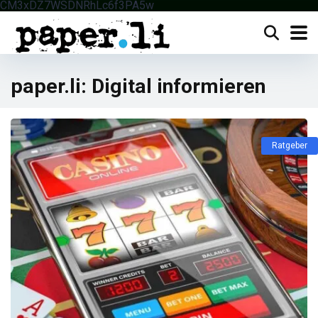
CM3xDZ7WSDNRhLc6f3PA5w
paper.li: Digital informieren
Ratgeber