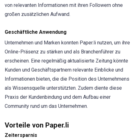
von relevanten Informationen mit ihren Followern ohne
großen zusätzlichen Aufwand.
Geschäftliche Anwendung
Unternehmen und Marken konnten Paper.li nutzen, um ihre
Online-Präsenz zu stärken und als Branchenführer zu
erscheinen. Eine regelmäßig aktualisierte Zeitung könnte
Kunden und Geschäftspartnern relevante Einblicke und
Informationen bieten, die die Position des Unternehmens
als Wissensquelle unterstützten. Zudem diente diese
Praxis der Kundenbindung und dem Aufbau einer
Community rund um das Unternehmen.
Vorteile von Paper.li
Zeitersparnis