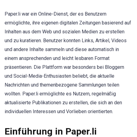
Paper.li war ein Online-Dienst, der es Benutzern
ermöglichte, ihre eigenen digitalen Zeitungen basierend auf
Inhalten aus dem Web und sozialen Medien zu erstellen
und zu kuratieren. Benutzer konnten Links, Artikel, Videos
und andere Inhalte sammeln und diese automatisch in
einem ansprechenden und leicht lesbaren Format
präsentieren. Die Plattform war besonders bei Bloggern
und Social-Media-Enthusiasten beliebt, die aktuelle
Nachrichten und themenbezogene Sammlungen teilen
wollten. Paper.li ermöglichte es Nutzern, regelmäßig
aktualisierte Publikationen zu erstellen, die sich an den
individuellen Interessen und Vorlieben orientierten.
Einführung in Paper.li