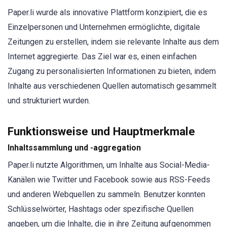
Paper.li wurde als innovative Plattform konzipiert, die es
Einzelpersonen und Unternehmen ermöglichte, digitale
Zeitungen zu erstellen, indem sie relevante Inhalte aus dem
Internet aggregierte. Das Ziel war es, einen einfachen
Zugang zu personalisierten Informationen zu bieten, indem
Inhalte aus verschiedenen Quellen automatisch gesammelt
und strukturiert wurden.
Funktionsweise und Hauptmerkmale
Inhaltssammlung und -aggregation
Paper.li nutzte Algorithmen, um Inhalte aus Social-Media-
Kanälen wie Twitter und Facebook sowie aus RSS-Feeds
und anderen Webquellen zu sammeln. Benutzer konnten
Schlüsselwörter, Hashtags oder spezifische Quellen
angeben, um die Inhalte, die in ihre Zeitung aufgenommen