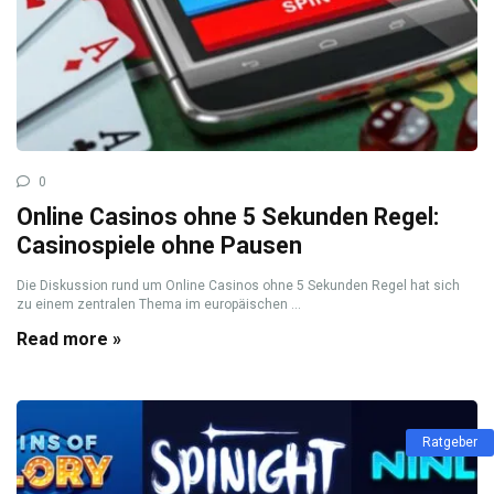
0
Online Casinos ohne 5 Sekunden Regel:
Casinospiele ohne Pausen
Die Diskussion rund um Online Casinos ohne 5 Sekunden Regel hat sich
zu einem zentralen Thema im europäischen ...
Read more »
Ratgeber