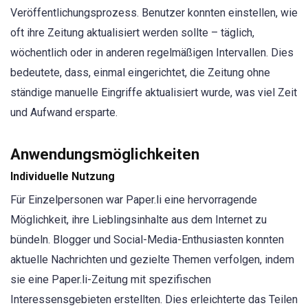
Veröffentlichungsprozess. Benutzer konnten einstellen, wie
oft ihre Zeitung aktualisiert werden sollte – täglich,
wöchentlich oder in anderen regelmäßigen Intervallen. Dies
bedeutete, dass, einmal eingerichtet, die Zeitung ohne
ständige manuelle Eingriffe aktualisiert wurde, was viel Zeit
und Aufwand ersparte.
Anwendungsmöglichkeiten
Individuelle Nutzung
Für Einzelpersonen war Paper.li eine hervorragende
Möglichkeit, ihre Lieblingsinhalte aus dem Internet zu
bündeln. Blogger und Social-Media-Enthusiasten konnten
aktuelle Nachrichten und gezielte Themen verfolgen, indem
sie eine Paper.li-Zeitung mit spezifischen
Interessensgebieten erstellten. Dies erleichterte das Teilen