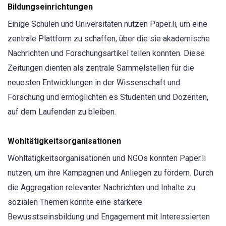
Bildungseinrichtungen
Einige Schulen und Universitäten nutzen Paper.li, um eine
zentrale Plattform zu schaffen, über die sie akademische
Nachrichten und Forschungsartikel teilen konnten. Diese
Zeitungen dienten als zentrale Sammelstellen für die
neuesten Entwicklungen in der Wissenschaft und
Forschung und ermöglichten es Studenten und Dozenten,
auf dem Laufenden zu bleiben.
Wohltätigkeitsorganisationen
Wohltätigkeitsorganisationen und NGOs konnten Paper.li
nutzen, um ihre Kampagnen und Anliegen zu fördern. Durch
die Aggregation relevanter Nachrichten und Inhalte zu
sozialen Themen konnte eine stärkere
Bewusstseinsbildung und Engagement mit Interessierten