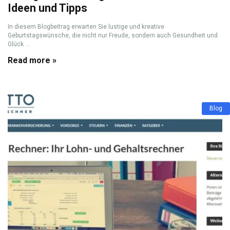
Ideen und Tipps
In diesem Blogbeitrag erwarten Sie lustige und kreative
Geburtstagswünsche, die nicht nur Freude, sondern auch Gesundheit und
Glück ...
Read more »
Blog