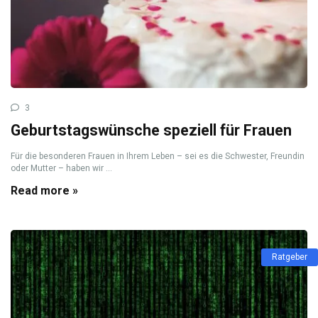
3
Geburtstagswünsche speziell für Frauen
Für die besonderen Frauen in Ihrem Leben – sei es die Schwester, Freundin
oder Mutter – haben wir ...
Read more »
Ratgeber