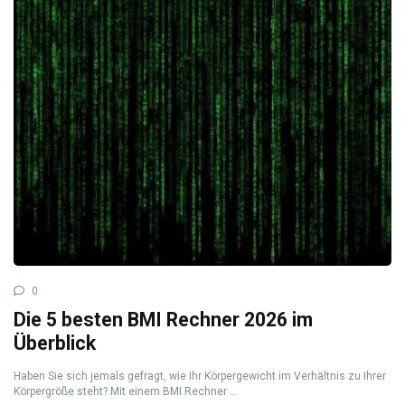
0
Die 5 besten BMI Rechner 2026 im
Überblick
Haben Sie sich jemals gefragt, wie Ihr Körpergewicht im Verhältnis zu Ihrer
Körpergröße steht? Mit einem BMI Rechner ...