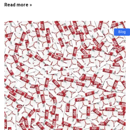
Read more »
Blog