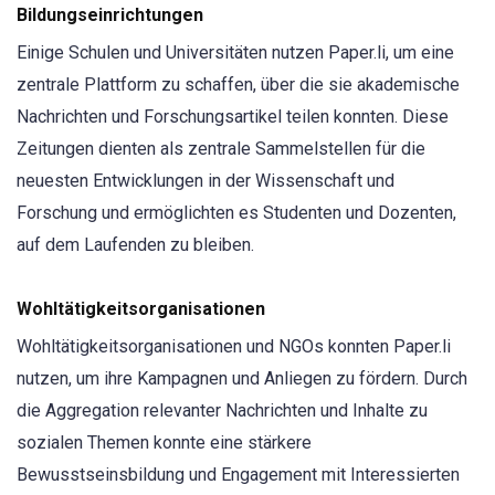
Bildungseinrichtungen
Einige Schulen und Universitäten nutzen Paper.li, um eine
zentrale Plattform zu schaffen, über die sie akademische
Nachrichten und Forschungsartikel teilen konnten. Diese
Zeitungen dienten als zentrale Sammelstellen für die
neuesten Entwicklungen in der Wissenschaft und
Forschung und ermöglichten es Studenten und Dozenten,
auf dem Laufenden zu bleiben.
Wohltätigkeitsorganisationen
Wohltätigkeitsorganisationen und NGOs konnten Paper.li
nutzen, um ihre Kampagnen und Anliegen zu fördern. Durch
die Aggregation relevanter Nachrichten und Inhalte zu
sozialen Themen konnte eine stärkere
Bewusstseinsbildung und Engagement mit Interessierten