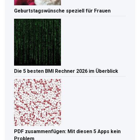
Geburtstagswünsche speziell für Frauen
Die 5 besten BMI Rechner 2026 im Überblick
PDF zusammenfügen: Mit diesen 5 Apps kein
Problem