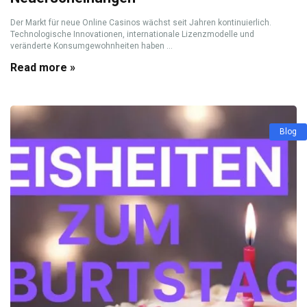
Der Markt für neue Online Casinos wächst seit Jahren kontinuierlich.
Technologische Innovationen, internationale Lizenzmodelle und
veränderte Konsumgewohnheiten haben ...
Read more »
Blog