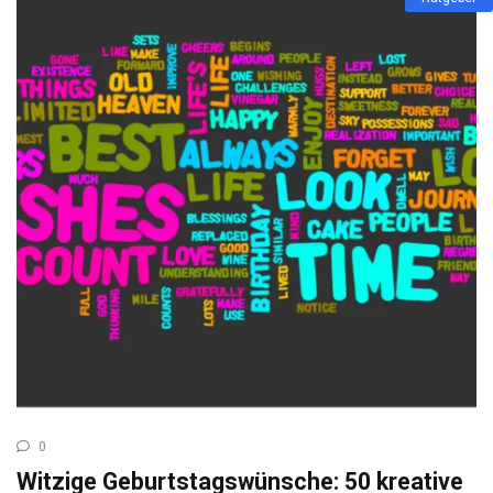
0
Witzige Geburtstagswünsche: 50 kreative