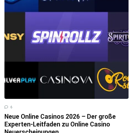
6
Neue Online Casinos 2026 – Der große
Experten-Leitfaden zu Online Casino
Neuerscheinungen