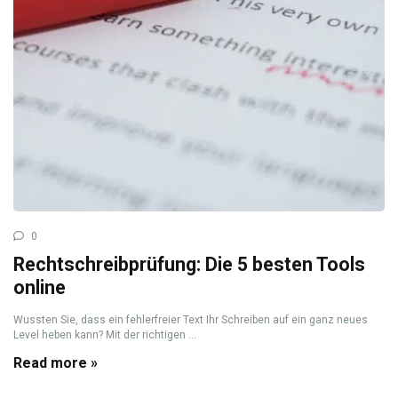
0
Rechtschreibprüfung: Die 5 besten Tools
online
Wussten Sie, dass ein fehlerfreier Text Ihr Schreiben auf ein ganz neues
Level heben kann? Mit der richtigen ...
Read more »