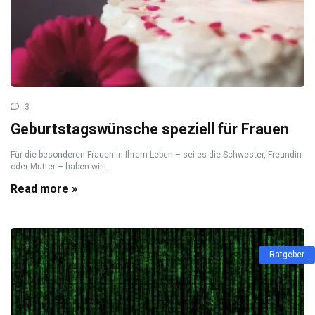
3
Geburtstagswünsche speziell für Frauen
Für die besonderen Frauen in Ihrem Leben – sei es die Schwester, Freundin
oder Mutter – haben wir ...
Read more »
Ratgeber