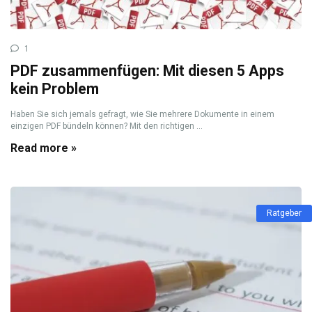
1
PDF zusammenfügen: Mit diesen 5 Apps
kein Problem
Haben Sie sich jemals gefragt, wie Sie mehrere Dokumente in einem
einzigen PDF bündeln können? Mit den richtigen ...
Read more »
Ratgeber