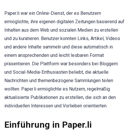
Paper.li war ein Online-Dienst, der es Benutzern
ermöglichte, ihre eigenen digitalen Zeitungen basierend auf
Inhalten aus dem Web und sozialen Medien zu erstellen
und zu kuratieren. Benutzer konnten Links, Artikel, Videos
und andere Inhalte sammeln und diese automatisch in
einem ansprechenden und leicht lesbaren Format
präsentieren. Die Plattform war besonders bei Bloggern
und Social-Media-Enthusiasten beliebt, die aktuelle
Nachrichten und themenbezogene Sammlungen teilen
wollten. Paper.li ermöglichte es Nutzern, regelmäßig
aktualisierte Publikationen zu erstellen, die sich an den
individuellen Interessen und Vorlieben orientierten.
Einführung in Paper.li