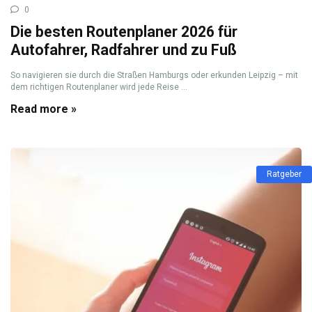
0
Die besten Routenplaner 2026 für
Autofahrer, Radfahrer und zu Fuß
So navigieren sie durch die Straßen Hamburgs oder erkunden Leipzig – mit
dem richtigen Routenplaner wird jede Reise ...
Read more »
Ratgeber