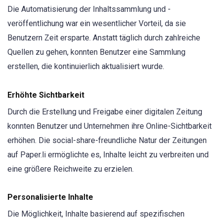
Die Automatisierung der Inhaltssammlung und -
veröffentlichung war ein wesentlicher Vorteil, da sie
Benutzern Zeit ersparte. Anstatt täglich durch zahlreiche
Quellen zu gehen, konnten Benutzer eine Sammlung
erstellen, die kontinuierlich aktualisiert wurde.
Erhöhte Sichtbarkeit
Durch die Erstellung und Freigabe einer digitalen Zeitung
konnten Benutzer und Unternehmen ihre Online-Sichtbarkeit
erhöhen. Die social-share-freundliche Natur der Zeitungen
auf Paper.li ermöglichte es, Inhalte leicht zu verbreiten und
eine größere Reichweite zu erzielen.
Personalisierte Inhalte
Die Möglichkeit, Inhalte basierend auf spezifischen