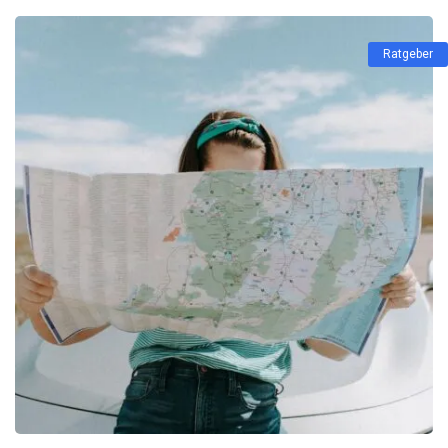
Ratgeber