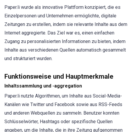
Paper.li wurde als innovative Plattform konzipiert, die es
Einzelpersonen und Unternehmen ermöglichte, digitale
Zeitungen zu erstellen, indem sie relevante Inhalte aus dem
Internet aggregierte. Das Ziel war es, einen einfachen
Zugang zu personalisierten Informationen zu bieten, indem
Inhalte aus verschiedenen Quellen automatisch gesammelt
und strukturiert wurden.
Funktionsweise und Hauptmerkmale
Inhaltssammlung und -aggregation
Paper.li nutzte Algorithmen, um Inhalte aus Social-Media-
Kanälen wie Twitter und Facebook sowie aus RSS-Feeds
und anderen Webquellen zu sammeln. Benutzer konnten
Schlüsselwörter, Hashtags oder spezifische Quellen
angeben, um die Inhalte, die in ihre Zeitung aufgenommen