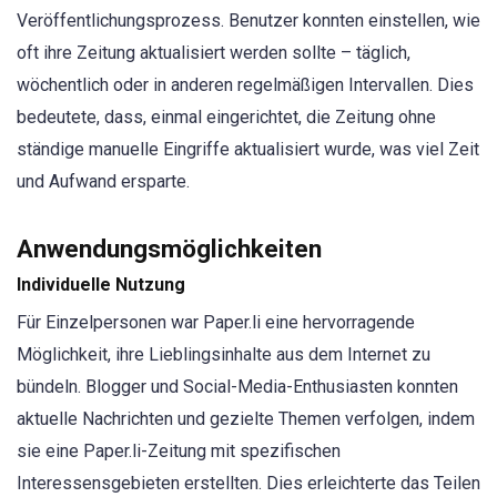
Veröffentlichungsprozess. Benutzer konnten einstellen, wie
oft ihre Zeitung aktualisiert werden sollte – täglich,
wöchentlich oder in anderen regelmäßigen Intervallen. Dies
bedeutete, dass, einmal eingerichtet, die Zeitung ohne
ständige manuelle Eingriffe aktualisiert wurde, was viel Zeit
und Aufwand ersparte.
Anwendungsmöglichkeiten
Individuelle Nutzung
Für Einzelpersonen war Paper.li eine hervorragende
Möglichkeit, ihre Lieblingsinhalte aus dem Internet zu
bündeln. Blogger und Social-Media-Enthusiasten konnten
aktuelle Nachrichten und gezielte Themen verfolgen, indem
sie eine Paper.li-Zeitung mit spezifischen
Interessensgebieten erstellten. Dies erleichterte das Teilen