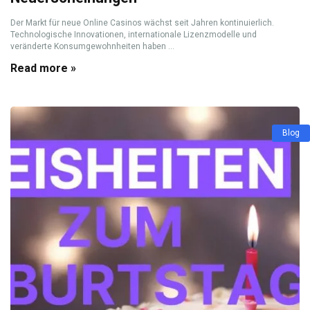
Der Markt für neue Online Casinos wächst seit Jahren kontinuierlich.
Technologische Innovationen, internationale Lizenzmodelle und
veränderte Konsumgewohnheiten haben ...
Read more »
Blog