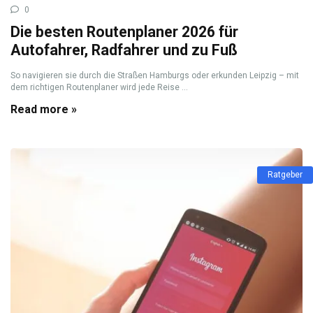
0
Die besten Routenplaner 2026 für
Autofahrer, Radfahrer und zu Fuß
So navigieren sie durch die Straßen Hamburgs oder erkunden Leipzig – mit
dem richtigen Routenplaner wird jede Reise ...
Read more »
Ratgeber