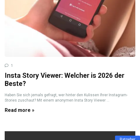
1
Insta Story Viewer: Welcher is 2026 der
Beste?
Haben Sie sich jemals gefragt, wer hinter den Kulissen Ihrer Instagram-
Stories zuschaut? Mit einem anonymen Insta Story Viewer ...
Read more »
Ratgeber