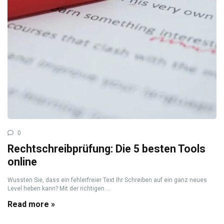
0
Rechtschreibprüfung: Die 5 besten Tools
online
Wussten Sie, dass ein fehlerfreier Text Ihr Schreiben auf ein ganz neues
Level heben kann? Mit der richtigen ...
Read more »