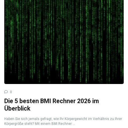
0
Die 5 besten BMI Rechner 2026 im
Überblick
Haben Sie sich jemals gefragt, wie Ihr Körpergewicht im Verhältnis zu Ihrer
Körpergröße steht? Mit einem BMI Rechner ...