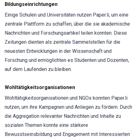
Bildungseinrichtungen
Einige Schulen und Universitäten nutzen Paper.li, um eine
zentrale Plattform zu schaffen, über die sie akademische
Nachrichten und Forschungsartikel teilen konnten. Diese
Zeitungen dienten als zentrale Sammelstellen für die
neuesten Entwicklungen in der Wissenschaft und
Forschung und ermöglichten es Studenten und Dozenten,
auf dem Laufenden zu bleiben.
Wohltätigkeitsorganisationen
Wohltätigkeitsorganisationen und NGOs konnten Paper.li
nutzen, um ihre Kampagnen und Anliegen zu fördern. Durch
die Aggregation relevanter Nachrichten und Inhalte zu
sozialen Themen konnte eine stärkere
Bewusstseinsbildung und Engagement mit Interessierten