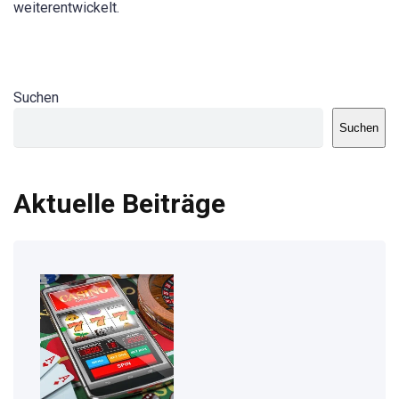
weiterentwickelt.
Suchen
Suchen
Aktuelle Beiträge