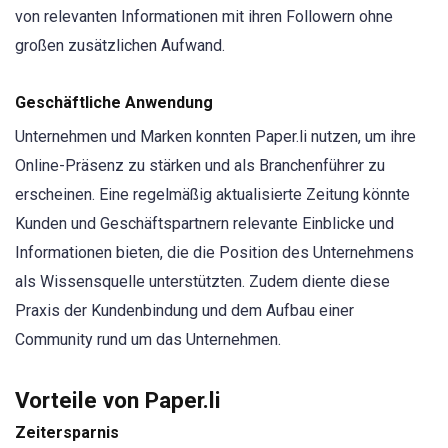
von relevanten Informationen mit ihren Followern ohne
großen zusätzlichen Aufwand.
Geschäftliche Anwendung
Unternehmen und Marken konnten Paper.li nutzen, um ihre
Online-Präsenz zu stärken und als Branchenführer zu
erscheinen. Eine regelmäßig aktualisierte Zeitung könnte
Kunden und Geschäftspartnern relevante Einblicke und
Informationen bieten, die die Position des Unternehmens
als Wissensquelle unterstützten. Zudem diente diese
Praxis der Kundenbindung und dem Aufbau einer
Community rund um das Unternehmen.
Vorteile von Paper.li
Zeitersparnis