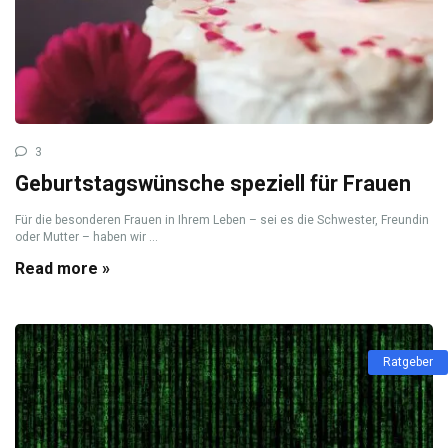
3
Geburtstagswünsche speziell für Frauen
Für die besonderen Frauen in Ihrem Leben – sei es die Schwester, Freundin
oder Mutter – haben wir ...
Read more »
Ratgeber