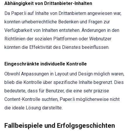
Abhängigkeit von Drittanbieter-Inhalten
Da Paper.li auf Inhalte von Drittanbietern angewiesen war,
konnten urheberrechtliche Bedenken und Fragen zur
Verfügbarkeit von Inhalten entstehen. Änderungen in den
Richtlinien der sozialen Plattformen oder Webnutzer
könnten die Effektivität des Dienstes beeinflussen.
Eingeschränkte individuelle Kontrolle
Obwohl Anpassungen in Layout und Design möglich waren,
blieb die Kontrolle über spezifische Inhalte begrenzt. Dies
bedeutete, dass für Benutzer, die eine sehr präzise
Content-Kontrolle suchten, Paper.li möglicherweise nicht
die ideale Lösung darstellte.
Fallbeispiele und Erfolgsgeschichten