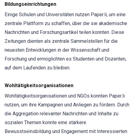
Bildungseinrichtungen
Einige Schulen und Universitäten nutzen Paper.li, um eine
zentrale Plattform zu schaffen, über die sie akademische
Nachrichten und Forschungsartikel teilen konnten. Diese
Zeitungen dienten als zentrale Sammelstellen für die
neuesten Entwicklungen in der Wissenschaft und
Forschung und ermöglichten es Studenten und Dozenten,
auf dem Laufenden zu bleiben.
Wohltätigkeitsorganisationen
Wohltätigkeitsorganisationen und NGOs konnten Paper.li
nutzen, um ihre Kampagnen und Anliegen zu fördern. Durch
die Aggregation relevanter Nachrichten und Inhalte zu
sozialen Themen konnte eine stärkere
Bewusstseinsbildung und Engagement mit Interessierten