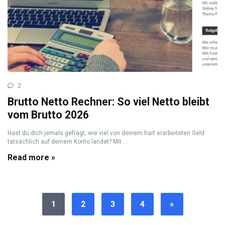
2
Brutto Netto Rechner: So viel Netto bleibt
vom Brutto 2026
Hast du dich jemals gefragt, wie viel von deinem hart erarbeiteten Geld
tatsächlich auf deinem Konto landet? Mit ...
Read more »
1
2
3
4
»