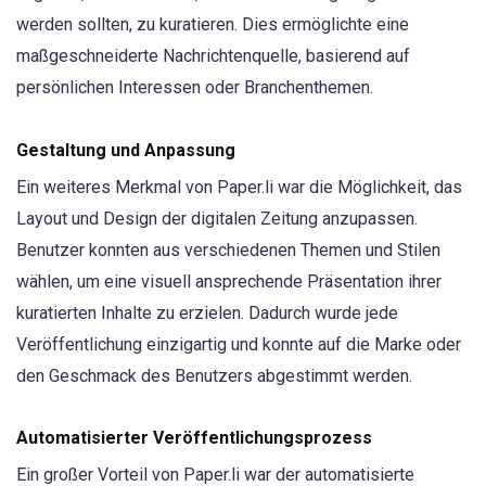
werden sollten, zu kuratieren. Dies ermöglichte eine
maßgeschneiderte Nachrichtenquelle, basierend auf
persönlichen Interessen oder Branchenthemen.
Gestaltung und Anpassung
Ein weiteres Merkmal von Paper.li war die Möglichkeit, das
Layout und Design der digitalen Zeitung anzupassen.
Benutzer konnten aus verschiedenen Themen und Stilen
wählen, um eine visuell ansprechende Präsentation ihrer
kuratierten Inhalte zu erzielen. Dadurch wurde jede
Veröffentlichung einzigartig und konnte auf die Marke oder
den Geschmack des Benutzers abgestimmt werden.
Automatisierter Veröffentlichungsprozess
Ein großer Vorteil von Paper.li war der automatisierte