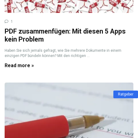
1
PDF zusammenfügen: Mit diesen 5 Apps
kein Problem
Haben Sie sich jemals gefragt, wie Sie mehrere Dokumente in einem
einzigen PDF bündeln können? Mit den richtigen ...
Read more »
Ratgeber