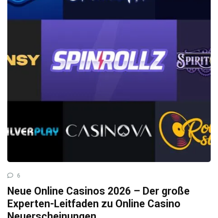
6
Neue Online Casinos 2026 – Der große
Experten-Leitfaden zu Online Casino
Neuerscheinungen