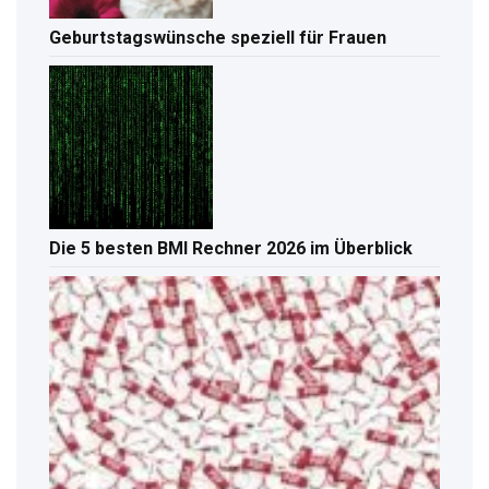
Geburtstagswünsche speziell für Frauen
Die 5 besten BMI Rechner 2026 im Überblick