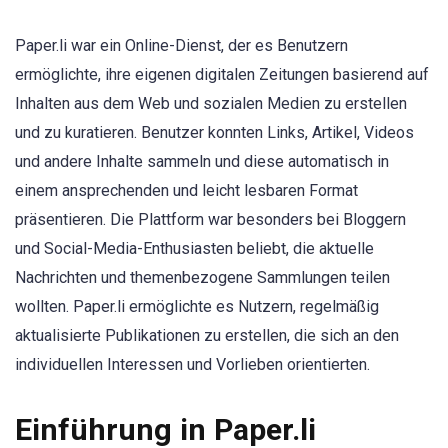
Paper.li war ein Online-Dienst, der es Benutzern
ermöglichte, ihre eigenen digitalen Zeitungen basierend auf
Inhalten aus dem Web und sozialen Medien zu erstellen
und zu kuratieren. Benutzer konnten Links, Artikel, Videos
und andere Inhalte sammeln und diese automatisch in
einem ansprechenden und leicht lesbaren Format
präsentieren. Die Plattform war besonders bei Bloggern
und Social-Media-Enthusiasten beliebt, die aktuelle
Nachrichten und themenbezogene Sammlungen teilen
wollten. Paper.li ermöglichte es Nutzern, regelmäßig
aktualisierte Publikationen zu erstellen, die sich an den
individuellen Interessen und Vorlieben orientierten.
Einführung in Paper.li