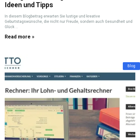
Ideen und Tipps
In diesem Blogbeitrag erwarten Sie lustige und kreative
Geburtstagswünsche, die nicht nur Freude, sondern auch Gesundheit und
Glück ...
Read more »
Blog