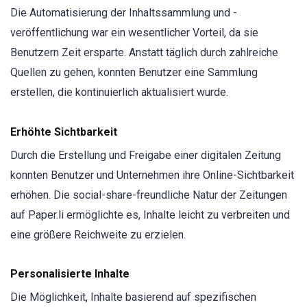
Die Automatisierung der Inhaltssammlung und -
veröffentlichung war ein wesentlicher Vorteil, da sie
Benutzern Zeit ersparte. Anstatt täglich durch zahlreiche
Quellen zu gehen, konnten Benutzer eine Sammlung
erstellen, die kontinuierlich aktualisiert wurde.
Erhöhte Sichtbarkeit
Durch die Erstellung und Freigabe einer digitalen Zeitung
konnten Benutzer und Unternehmen ihre Online-Sichtbarkeit
erhöhen. Die social-share-freundliche Natur der Zeitungen
auf Paper.li ermöglichte es, Inhalte leicht zu verbreiten und
eine größere Reichweite zu erzielen.
Personalisierte Inhalte
Die Möglichkeit, Inhalte basierend auf spezifischen