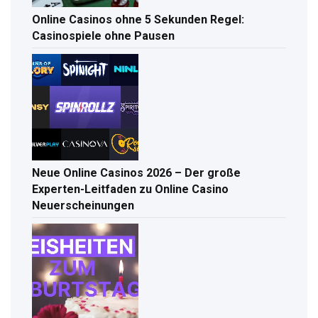
Online Casinos ohne 5 Sekunden Regel:
Casinospiele ohne Pausen
Neue Online Casinos 2026 – Der große
Experten-Leitfaden zu Online Casino
Neuerscheinungen