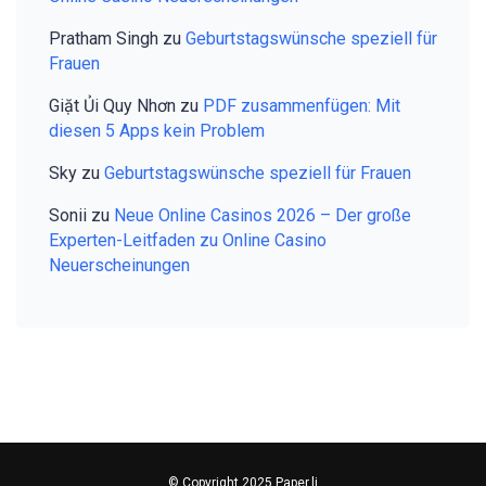
Pratham Singh
zu
Geburtstagswünsche speziell für
Frauen
Giặt Ủi Quy Nhơn
zu
PDF zusammenfügen: Mit
diesen 5 Apps kein Problem
Sky
zu
Geburtstagswünsche speziell für Frauen
Sonii
zu
Neue Online Casinos 2026 – Der große
Experten-Leitfaden zu Online Casino
Neuerscheinungen
© Copyright 2025 Paper.li