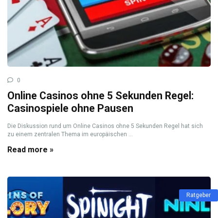
0
Online Casinos ohne 5 Sekunden Regel:
Casinospiele ohne Pausen
Die Diskussion rund um Online Casinos ohne 5 Sekunden Regel hat sich
zu einem zentralen Thema im europäischen ...
Read more »
Ratgeber