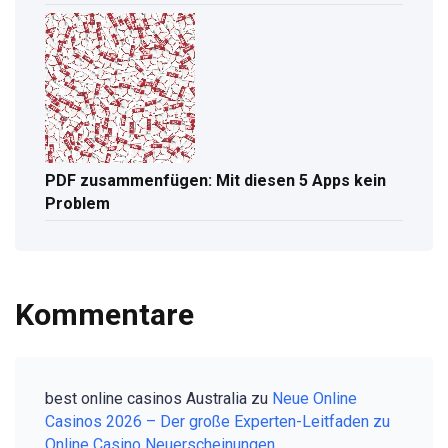
PDF zusammenfügen: Mit diesen 5 Apps kein
Problem
Kommentare
best online casinos Australia
zu
Neue Online
Casinos 2026 – Der große Experten-Leitfaden zu
Online Casino Neuerscheinungen