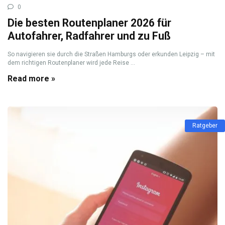
0
Die besten Routenplaner 2026 für
Autofahrer, Radfahrer und zu Fuß
So navigieren sie durch die Straßen Hamburgs oder erkunden Leipzig – mit
dem richtigen Routenplaner wird jede Reise ...
Read more »
Ratgeber