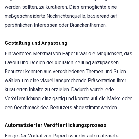
werden sollten, zu kuratieren. Dies ermöglichte eine
maßgeschneiderte Nachrichtenquelle, basierend auf
persönlichen Interessen oder Branchenthemen.
Gestaltung und Anpassung
Ein weiteres Merkmal von Paper.li war die Möglichkeit, das
Layout und Design der digitalen Zeitung anzupassen.
Benutzer konnten aus verschiedenen Themen und Stilen
wählen, um eine visuell ansprechende Präsentation ihrer
kuratierten Inhalte zu erzielen. Dadurch wurde jede
Veröffentlichung einzigartig und konnte auf die Marke oder
den Geschmack des Benutzers abgestimmt werden.
Automatisierter Veröffentlichungsprozess
Ein großer Vorteil von Paper.li war der automatisierte