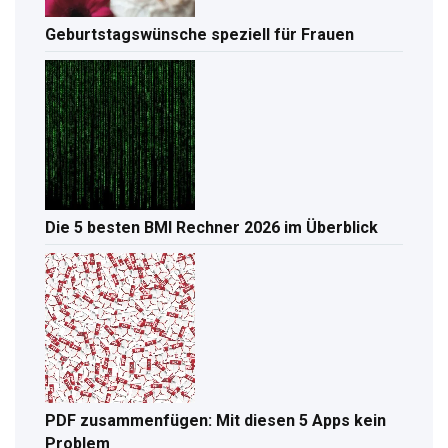
Geburtstagswünsche speziell für Frauen
Die 5 besten BMI Rechner 2026 im Überblick
PDF zusammenfügen: Mit diesen 5 Apps kein
Problem