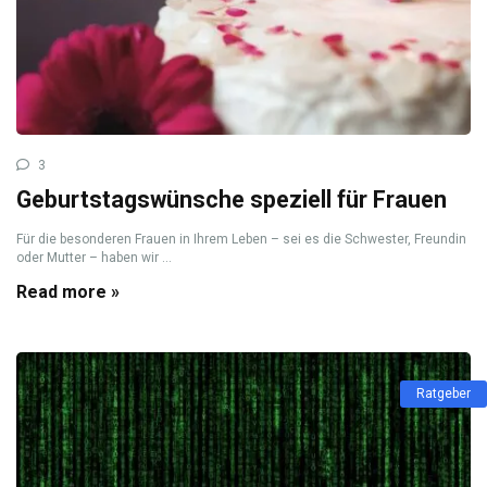
3
Geburtstagswünsche speziell für Frauen
Für die besonderen Frauen in Ihrem Leben – sei es die Schwester, Freundin
oder Mutter – haben wir ...
Read more »
Ratgeber