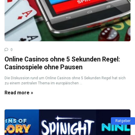
0
Online Casinos ohne 5 Sekunden Regel:
Casinospiele ohne Pausen
Die Diskussion rund um Online Casinos ohne 5 Sekunden Regel hat sich
zu einem zentralen Thema im europäischen ...
Read more »
Ratgeber