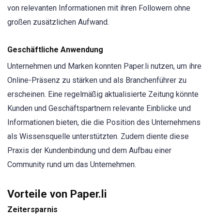
von relevanten Informationen mit ihren Followern ohne
großen zusätzlichen Aufwand.
Geschäftliche Anwendung
Unternehmen und Marken konnten Paper.li nutzen, um ihre
Online-Präsenz zu stärken und als Branchenführer zu
erscheinen. Eine regelmäßig aktualisierte Zeitung könnte
Kunden und Geschäftspartnern relevante Einblicke und
Informationen bieten, die die Position des Unternehmens
als Wissensquelle unterstützten. Zudem diente diese
Praxis der Kundenbindung und dem Aufbau einer
Community rund um das Unternehmen.
Vorteile von Paper.li
Zeitersparnis