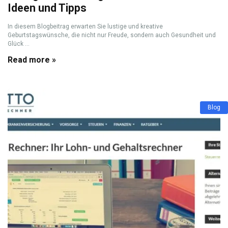
Ideen und Tipps
In diesem Blogbeitrag erwarten Sie lustige und kreative
Geburtstagswünsche, die nicht nur Freude, sondern auch Gesundheit und
Glück ...
Read more »
Blog