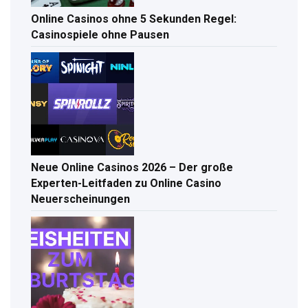
Online Casinos ohne 5 Sekunden Regel:
Casinospiele ohne Pausen
Neue Online Casinos 2026 – Der große
Experten-Leitfaden zu Online Casino
Neuerscheinungen