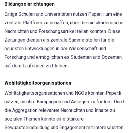
Bildungseinrichtungen
Einige Schulen und Universitäten nutzen Paper.li, um eine
zentrale Plattform zu schaffen, über die sie akademische
Nachrichten und Forschungsartikel teilen konnten. Diese
Zeitungen dienten als zentrale Sammelstellen für die
neuesten Entwicklungen in der Wissenschaft und
Forschung und ermöglichten es Studenten und Dozenten,
auf dem Laufenden zu bleiben.
Wohltätigkeitsorganisationen
Wohltätigkeitsorganisationen und NGOs konnten Paper.li
nutzen, um ihre Kampagnen und Anliegen zu fördern. Durch
die Aggregation relevanter Nachrichten und Inhalte zu
sozialen Themen konnte eine stärkere
Bewusstseinsbildung und Engagement mit Interessierten