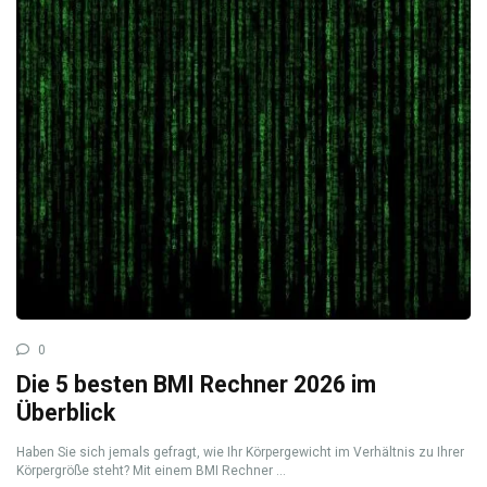
0
Die 5 besten BMI Rechner 2026 im
Überblick
Haben Sie sich jemals gefragt, wie Ihr Körpergewicht im Verhältnis zu Ihrer
Körpergröße steht? Mit einem BMI Rechner ...