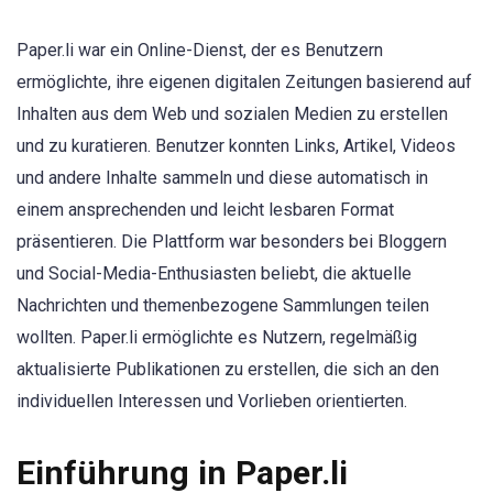
Paper.li war ein Online-Dienst, der es Benutzern
ermöglichte, ihre eigenen digitalen Zeitungen basierend auf
Inhalten aus dem Web und sozialen Medien zu erstellen
und zu kuratieren. Benutzer konnten Links, Artikel, Videos
und andere Inhalte sammeln und diese automatisch in
einem ansprechenden und leicht lesbaren Format
präsentieren. Die Plattform war besonders bei Bloggern
und Social-Media-Enthusiasten beliebt, die aktuelle
Nachrichten und themenbezogene Sammlungen teilen
wollten. Paper.li ermöglichte es Nutzern, regelmäßig
aktualisierte Publikationen zu erstellen, die sich an den
individuellen Interessen und Vorlieben orientierten.
Einführung in Paper.li