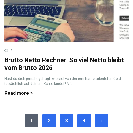
2
Brutto Netto Rechner: So viel Netto bleibt
vom Brutto 2026
Hast du dich jemals gefragt, wie viel von deinem hart erarbeiteten Geld
tatsächlich auf deinem Konto landet? Mit ...
Read more »
1
2
3
4
»