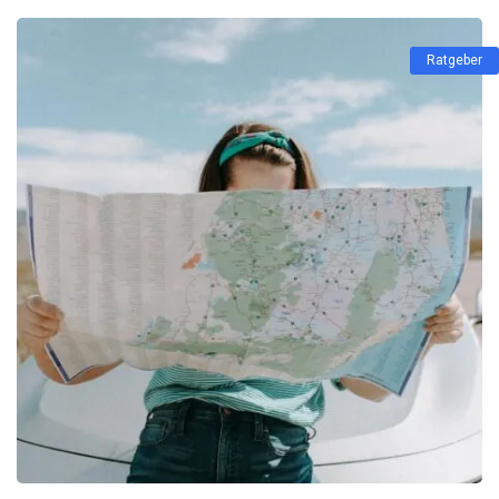
Ratgeber