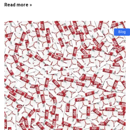
Read more »
Blog