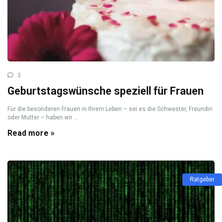
3
Geburtstagswünsche speziell für Frauen
Für die besonderen Frauen in Ihrem Leben – sei es die Schwester, Freundin
oder Mutter – haben wir ...
Read more »
Ratgeber