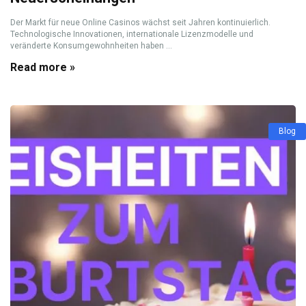
Der Markt für neue Online Casinos wächst seit Jahren kontinuierlich.
Technologische Innovationen, internationale Lizenzmodelle und
veränderte Konsumgewohnheiten haben ...
Read more »
Blog