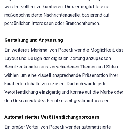
werden sollten, zu kuratieren. Dies ermöglichte eine
maßgeschneiderte Nachrichtenquelle, basierend auf
persönlichen Interessen oder Branchenthemen.
Gestaltung und Anpassung
Ein weiteres Merkmal von Paper.li war die Möglichkeit, das
Layout und Design der digitalen Zeitung anzupassen.
Benutzer konnten aus verschiedenen Themen und Stilen
wählen, um eine visuell ansprechende Präsentation ihrer
kuratierten Inhalte zu erzielen. Dadurch wurde jede
Veröffentlichung einzigartig und konnte auf die Marke oder
den Geschmack des Benutzers abgestimmt werden.
Automatisierter Veröffentlichungsprozess
Ein großer Vorteil von Paper.li war der automatisierte