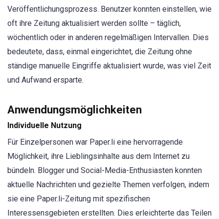
Veröffentlichungsprozess. Benutzer konnten einstellen, wie
oft ihre Zeitung aktualisiert werden sollte – täglich,
wöchentlich oder in anderen regelmäßigen Intervallen. Dies
bedeutete, dass, einmal eingerichtet, die Zeitung ohne
ständige manuelle Eingriffe aktualisiert wurde, was viel Zeit
und Aufwand ersparte.
Anwendungsmöglichkeiten
Individuelle Nutzung
Für Einzelpersonen war Paper.li eine hervorragende
Möglichkeit, ihre Lieblingsinhalte aus dem Internet zu
bündeln. Blogger und Social-Media-Enthusiasten konnten
aktuelle Nachrichten und gezielte Themen verfolgen, indem
sie eine Paper.li-Zeitung mit spezifischen
Interessensgebieten erstellten. Dies erleichterte das Teilen