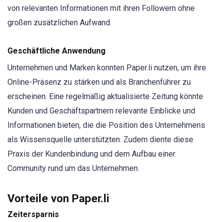
von relevanten Informationen mit ihren Followern ohne
großen zusätzlichen Aufwand.
Geschäftliche Anwendung
Unternehmen und Marken konnten Paper.li nutzen, um ihre
Online-Präsenz zu stärken und als Branchenführer zu
erscheinen. Eine regelmäßig aktualisierte Zeitung könnte
Kunden und Geschäftspartnern relevante Einblicke und
Informationen bieten, die die Position des Unternehmens
als Wissensquelle unterstützten. Zudem diente diese
Praxis der Kundenbindung und dem Aufbau einer
Community rund um das Unternehmen.
Vorteile von Paper.li
Zeitersparnis