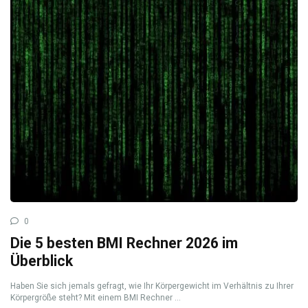
0
Die 5 besten BMI Rechner 2026 im
Überblick
Haben Sie sich jemals gefragt, wie Ihr Körpergewicht im Verhältnis zu Ihrer
Körpergröße steht? Mit einem BMI Rechner ...