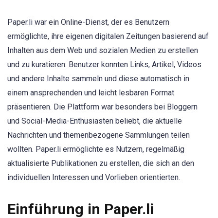
Paper.li war ein Online-Dienst, der es Benutzern
ermöglichte, ihre eigenen digitalen Zeitungen basierend auf
Inhalten aus dem Web und sozialen Medien zu erstellen
und zu kuratieren. Benutzer konnten Links, Artikel, Videos
und andere Inhalte sammeln und diese automatisch in
einem ansprechenden und leicht lesbaren Format
präsentieren. Die Plattform war besonders bei Bloggern
und Social-Media-Enthusiasten beliebt, die aktuelle
Nachrichten und themenbezogene Sammlungen teilen
wollten. Paper.li ermöglichte es Nutzern, regelmäßig
aktualisierte Publikationen zu erstellen, die sich an den
individuellen Interessen und Vorlieben orientierten.
Einführung in Paper.li