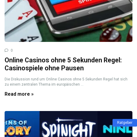
0
Online Casinos ohne 5 Sekunden Regel:
Casinospiele ohne Pausen
Die Diskussion rund um Online Casinos ohne 5 Sekunden Regel hat sich
zu einem zentralen Thema im europäischen ...
Read more »
Ratgeber