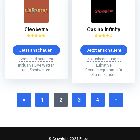
Cleobetra
Casino Infinity
Jetzt anschauen!
Jetzt anschauen!
Bonusbedingungen
Bonusbedingungen
Inklusive Live Wetten
Lukrative
und Sportwetten
Bonusprogramme für
Stammkunden
«
1
2
3
4
»
© Copyright 2025 Paper.li