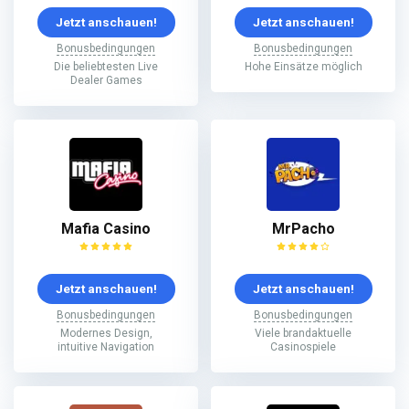
Jetzt anschauen!
Jetzt anschauen!
Bonusbedingungen
Bonusbedingungen
Die beliebtesten Live
Hohe Einsätze möglich
Dealer Games
Mafia Casino
MrPacho
Jetzt anschauen!
Jetzt anschauen!
Bonusbedingungen
Bonusbedingungen
Modernes Design,
Viele brandaktuelle
intuitive Navigation
Casinospiele