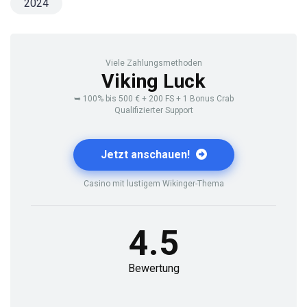
2024
Viele Zahlungsmethoden
Viking Luck
➥ 100% bis 500 € + 200 FS + 1 Bonus Crab
Qualifizierter Support
Jetzt anschauen!
Casino mit lustigem Wikinger-Thema
4.5
Bewertung