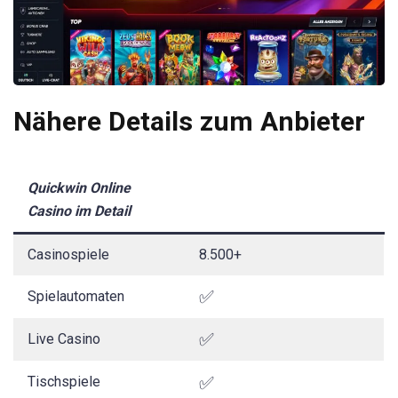
Nähere Details zum Anbieter
Quickwin Online
Casino im Detail
Casinospiele
8.500+
✅
Spielautomaten
✅
Live Casino
✅
Tischspiele