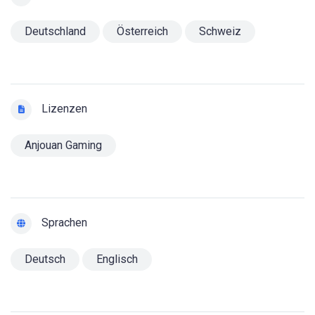
Deutschland
Österreich
Schweiz
Lizenzen
Anjouan Gaming
Sprachen
Deutsch
Englisch