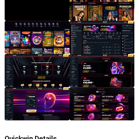
Quickwin Details