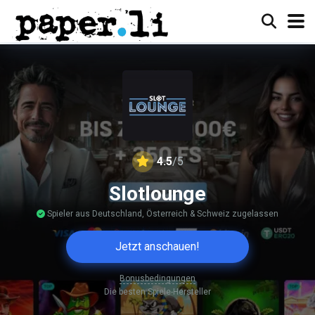
4.5
/5
Slotlounge
Spieler aus Deutschland, Österreich & Schweiz zugelassen
Jetzt anschauen!
Bonusbedingungen
Die besten Spiele-Hersteller