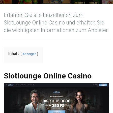
Erfahren Sie alle Einzelheiten zum
SlotLounge Online Casino und erhalten Sie
die wichtigsten Informationen zum Anbieter.
Inhalt
Anzeigen
Slotlounge Online Casino