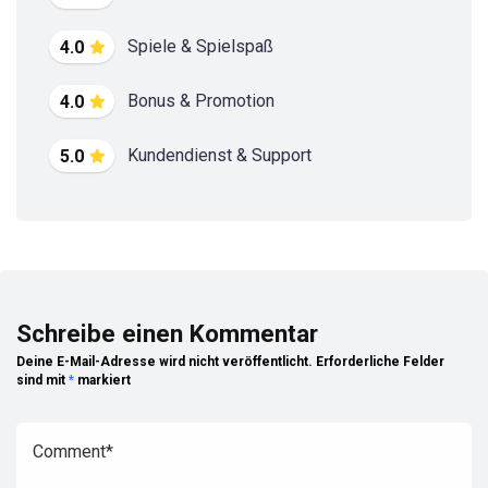
Spiele & Spielspaß
4.0
Bonus & Promotion
4.0
Kundendienst & Support
5.0
Schreibe einen Kommentar
Deine E-Mail-Adresse wird nicht veröffentlicht.
Erforderliche Felder
sind mit
*
markiert