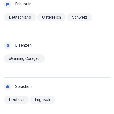
Erlaubt in
Deutschland
Österreich
Schweiz
Lizenzen
eGaming Curaçao
Sprachen
Deutsch
Englisch