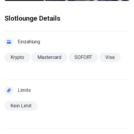
Slotlounge Details
Einzahlung
Krypto
Mastercard
SOFORT
Visa
Limits
Kein Limit