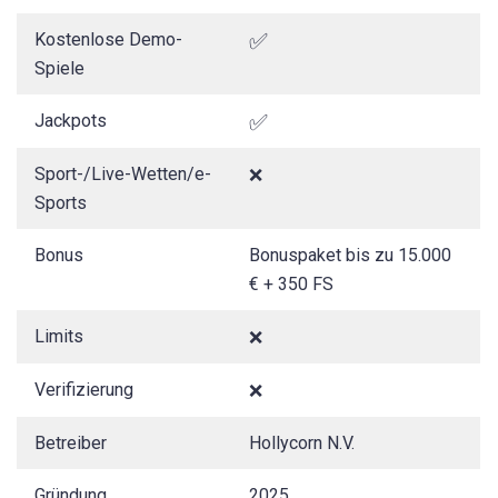
✅
Kostenlose Demo-
Spiele
✅
Jackpots
Sport-/Live-Wetten/e-
❌
Sports
Bonus
Bonuspaket bis zu 15.000
€ + 350 FS
Limits
❌
Verifizierung
❌
Betreiber
Hollycorn N.V.
Gründung
2025