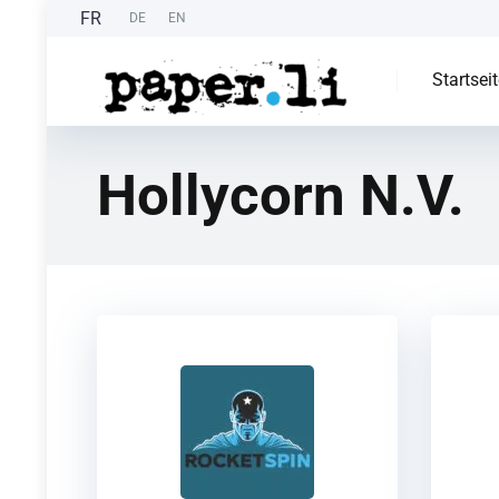
FR
DE
EN
Startsei
Hollycorn N.V.