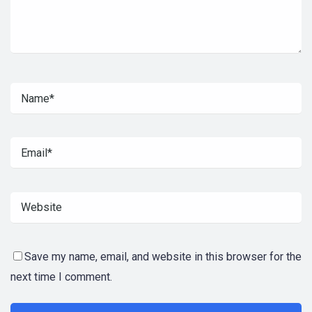
Save my name, email, and website in this browser for the
next time I comment.