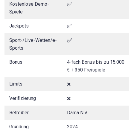
✅
Kostenlose Demo-
Spiele
✅
Jackpots
✅
Sport-/Live-Wetten/e-
Sports
Bonus
4-fach Bonus bis zu 15.000
€ + 350 Freispiele
Limits
❌
Verifizierung
❌
Betreiber
Dama N.V.
Gründung
2024