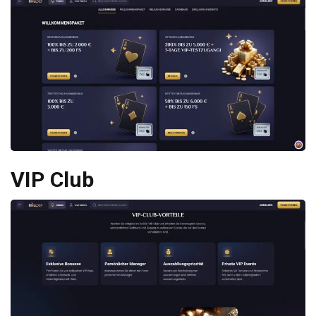
VIP Club