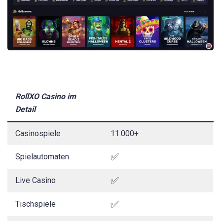
RollXO Casino im
Detail
Casinospiele
11.000+
✅
Spielautomaten
✅
Live Casino
✅
Tischspiele