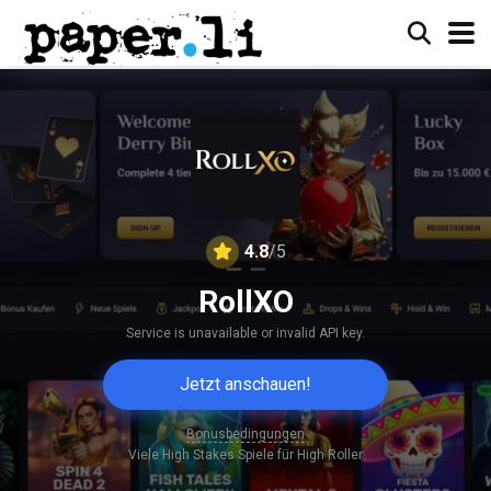
4.8
/5
RollXO
Service is unavailable or invalid API key.
Jetzt anschauen!
Bonusbedingungen
Viele High Stakes Spiele für High Roller