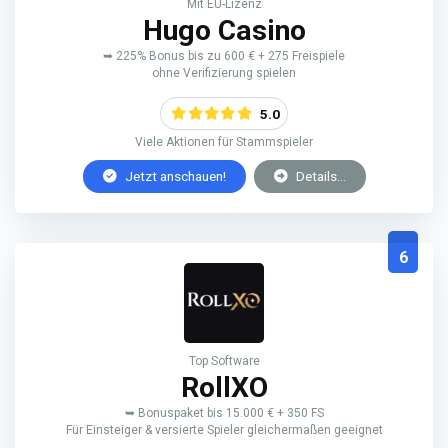
Mit EU-Lizenz
Hugo Casino
➥ 225% Bonus bis zu 600 € + 275 Freispiele
ohne Verifizierung spielen
5.0
Viele Aktionen für Stammspieler
Jetzt anschauen!
Details...
6
Top Software
RollXO
➥ Bonuspaket bis 15.000 € + 350 FS
Für Einsteiger & versierte Spieler gleichermaßen geeignet