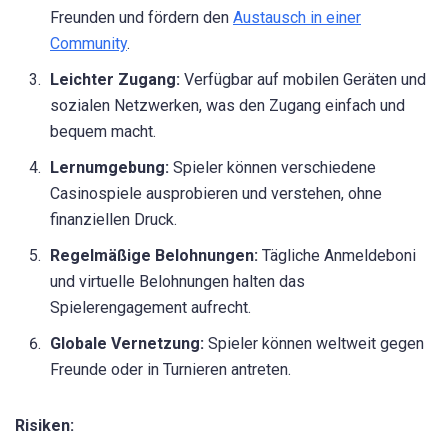
Freunden und fördern den
Austausch in einer
Community
.
Leichter Zugang:
Verfügbar auf mobilen Geräten und
sozialen Netzwerken, was den Zugang einfach und
bequem macht.
Lernumgebung:
Spieler können verschiedene
Casinospiele ausprobieren und verstehen, ohne
finanziellen Druck.
Regelmäßige Belohnungen:
Tägliche Anmeldeboni
und virtuelle Belohnungen halten das
Spielerengagement aufrecht.
Globale Vernetzung:
Spieler können weltweit gegen
Freunde oder in Turnieren antreten.
Risiken: