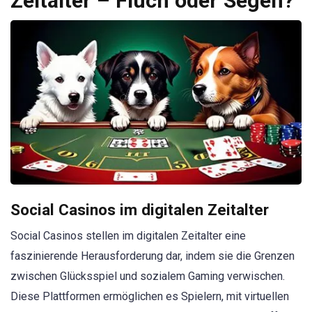
Zeitalter – Fluch oder Segen?
Social Casinos im digitalen Zeitalter
Social Casinos stellen im digitalen Zeitalter eine
faszinierende Herausforderung dar, indem sie die Grenzen
zwischen Glücksspiel und sozialem Gaming verwischen.
Diese Plattformen ermöglichen es Spielern, mit virtuellen