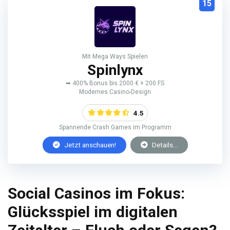
15
Mit Mega Ways Spielen
Spinlynx
➥ 400% Bonus bis 2000 € + 200 FS
Modernes Casino-Design
4.5
Spannende Crash Games im Programm
Jetzt anschauen!
Details...
Social Casinos im Fokus:
Glücksspiel im digitalen