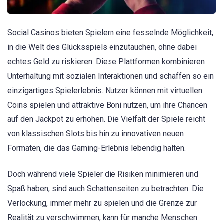
Social Casinos bieten Spielern eine fesselnde Möglichkeit,
in die Welt des Glücksspiels einzutauchen, ohne dabei
echtes Geld zu riskieren. Diese Plattformen kombinieren
Unterhaltung mit sozialen Interaktionen und schaffen so ein
einzigartiges Spielerlebnis. Nutzer können mit virtuellen
Coins spielen und attraktive Boni nutzen, um ihre Chancen
auf den Jackpot zu erhöhen. Die Vielfalt der Spiele reicht
von klassischen Slots bis hin zu innovativen neuen
Formaten, die das Gaming-Erlebnis lebendig halten.
Doch während viele Spieler die Risiken minimieren und
Spaß haben, sind auch Schattenseiten zu betrachten. Die
Verlockung, immer mehr zu spielen und die Grenze zur
Realität zu verschwimmen, kann für manche Menschen