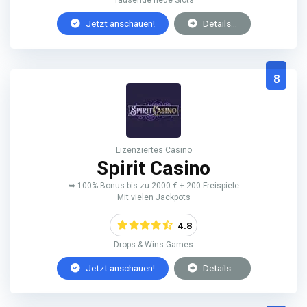
Tausende neue Slots
Jetzt anschauen!
Details...
8
Lizenziertes Casino
Spirit Casino
➥ 100% Bonus bis zu 2000 € + 200 Freispiele
Mit vielen Jackpots
4.8
Drops & Wins Games
Jetzt anschauen!
Details...