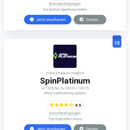
Bonusbedingungen
Die besten Spiele-Hersteller
Jetzt anschauen!
Details...
13
Hohe Einsätze möglich
SpinPlatinum
➥ 100% bis zu 500 € + 100 FS
ohne Verifizierung spielen
4.5
Bonusbedingungen
Top Highroller-Casino
Jetzt anschauen!
Details...