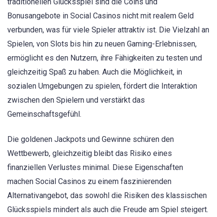
traditionellen Glücksspiel sind die Coins und
Bonusangebote in Social Casinos nicht mit realem Geld
verbunden, was für viele Spieler attraktiv ist. Die Vielzahl an
Spielen, von Slots bis hin zu neuen Gaming-Erlebnissen,
ermöglicht es den Nutzern, ihre Fähigkeiten zu testen und
gleichzeitig Spaß zu haben. Auch die Möglichkeit, in
sozialen Umgebungen zu spielen, fördert die Interaktion
zwischen den Spielern und verstärkt das
Gemeinschaftsgefühl.
Die goldenen Jackpots und Gewinne schüren den
Wettbewerb, gleichzeitig bleibt das Risiko eines
finanziellen Verlustes minimal. Diese Eigenschaften
machen Social Casinos zu einem faszinierenden
Alternativangebot, das sowohl die Risiken des klassischen
Glücksspiels mindert als auch die Freude am Spiel steigert.