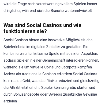
wird die Frage nach verantwortungsvollem Spielen immer
dringlicher, während sich die Branche weiterentwickelt.
Was sind Social Casinos und wie
funktionieren sie?
Social Casinos bieten eine innovative Möglichkeit, das
Spielerlebnis im digitalen Zeitalter zu gestalten. Sie
kombinieren unterhaltsame Spiele mit sozialen Aspekten,
sodass Spieler in einer Gemeinschaft interagieren können,
während sie um virtuelle Coins und Jackpots kämpfen.
Anders als traditionelle Casinos erfordern Social Casinos
kein reales Geld, was das Risiko reduziert und gleichzeitig
die Attraktivität erhöht. Spieler können gratis starten und
durch Bonusangebote oder Sweeps zusätzliche Gewinne
erzielen.