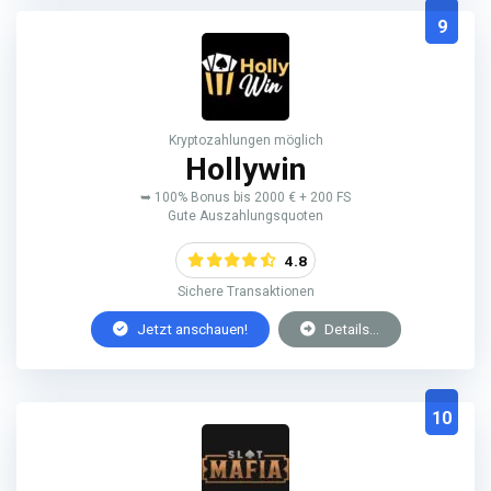
9
Kryptozahlungen möglich
Hollywin
➥ 100% Bonus bis 2000 € + 200 FS
Gute Auszahlungsquoten
4.8
Sichere Transaktionen
Jetzt anschauen!
Details...
10