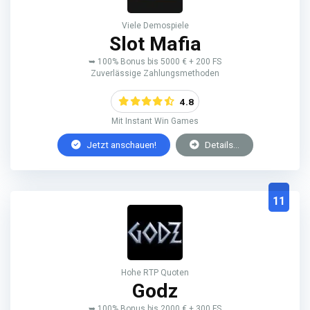
Viele Demospiele
Slot Mafia
➥ 100% Bonus bis 5000 € + 200 FS
Zuverlässige Zahlungsmethoden
4.8
Mit Instant Win Games
Jetzt anschauen!
Details...
11
Hohe RTP Quoten
Godz
➥ 100% Bonus bis 2000 € + 300 FS