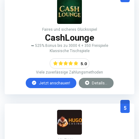
Faires und sicheres Glücksspiel
CashLounge
➥ 525% Bonus bis zu 3000 € + 350 Freispiele
Klassische Tischspiele
5.0
Viele zuverlässige Zahlungsmethoden
Jetzt anschauen!
Details...
5