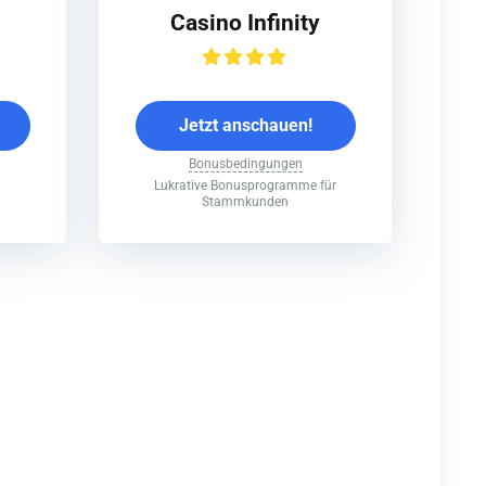
Casino Infinity
Jetzt anschauen!
Bonusbedingungen
Lukrative Bonusprogramme für
Stammkunden