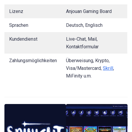
Lizenz
Anjouan Gaming Board
Sprachen
Deutsch, Englisch
Kundendienst
Live-Chat, Mail,
Kontaktformular
Zahlungsmöglichkeiten
Überweisung, Krypto,
Visa/Mastercard,
Skrill
,
MiFinity u.m.