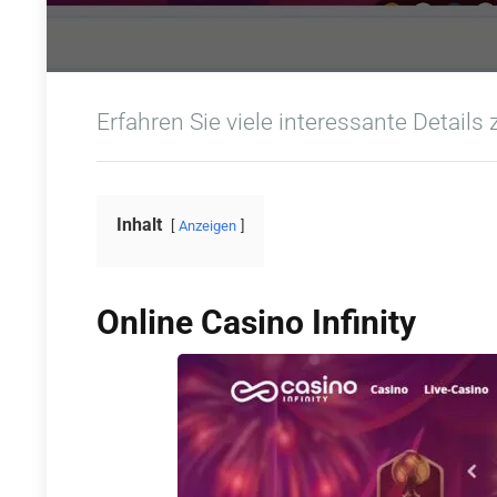
Erfahren Sie viele interessante Details
Inhalt
Anzeigen
Online Casino Infinity