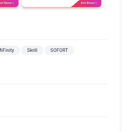
iFinity
Skrill
SOFORT