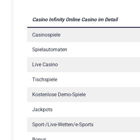
Casino Infinity Online Casino im Detail
Casinospiele
Spielautomaten
Live Casino
Tischspiele
Kostenlose Demo-Spiele
Jackpots
Sport-/Live-Wetten/e-Sports
Bonus