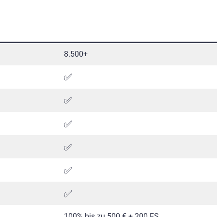
8.500+
✅
✅
✅
✅
✅
✅
100% bis zu 500 € + 200 FS