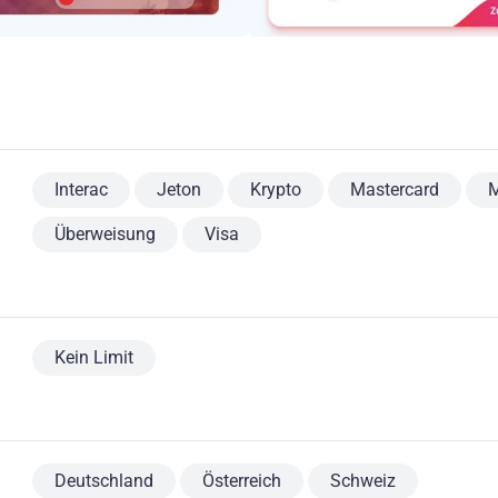
Interac
Jeton
Krypto
Mastercard
M
Überweisung
Visa
Kein Limit
Deutschland
Österreich
Schweiz