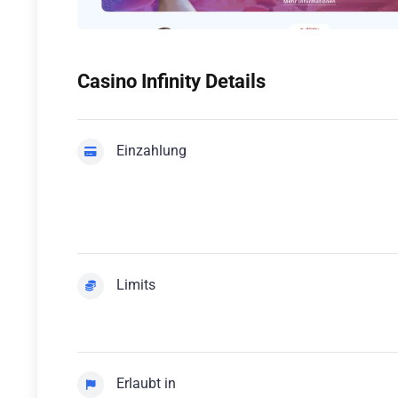
Casino Infinity Details
Einzahlung
Limits
Erlaubt in