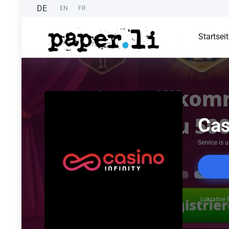
DE
EN
FR
Startsei
Cas
Service is 
Lukrativ