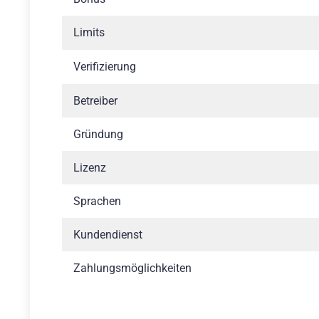
Limits
Verifizierung
Betreiber
Gründung
Lizenz
Sprachen
Kundendienst
Zahlungsmöglichkeiten