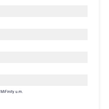
l, MiFinity u.m.