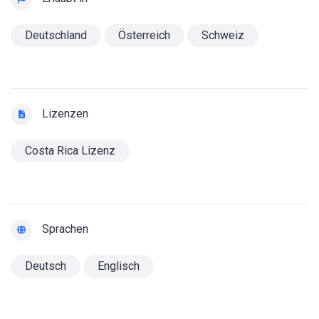
Deutschland
Österreich
Schweiz
Lizenzen
Costa Rica Lizenz
Sprachen
Deutsch
Englisch