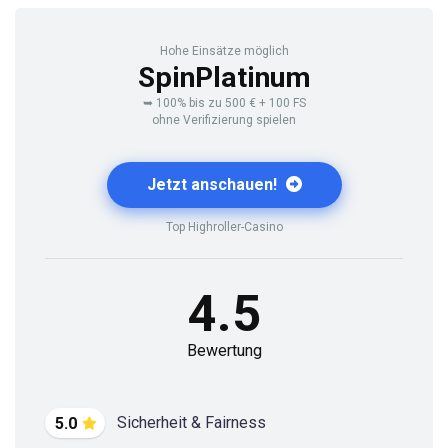
Hohe Einsätze möglich
SpinPlatinum
➥ 100% bis zu 500 € + 100 FS
ohne Verifizierung spielen
Jetzt anschauen!
Top Highroller-Casino
4.5
Bewertung
Sicherheit & Fairness
5.0