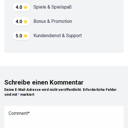
Spiele & Spielspaß
4.0
Bonus & Promotion
4.0
Kundendienst & Support
5.0
Schreibe einen Kommentar
Deine E-Mail-Adresse wird nicht veröffentlicht.
Erforderliche Felder
sind mit
*
markiert