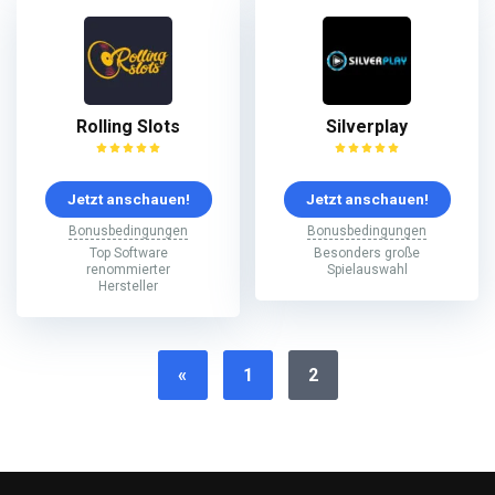
Rolling Slots
Silverplay
Jetzt anschauen!
Jetzt anschauen!
Bonusbedingungen
Bonusbedingungen
Top Software
Besonders große
renommierter
Spielauswahl
Hersteller
«
1
2