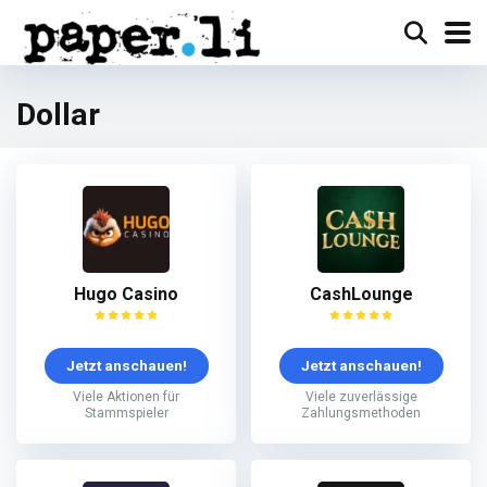
Dollar
Hugo Casino
CashLounge
Jetzt anschauen!
Jetzt anschauen!
Viele Aktionen für
Viele zuverlässige
Stammspieler
Zahlungsmethoden