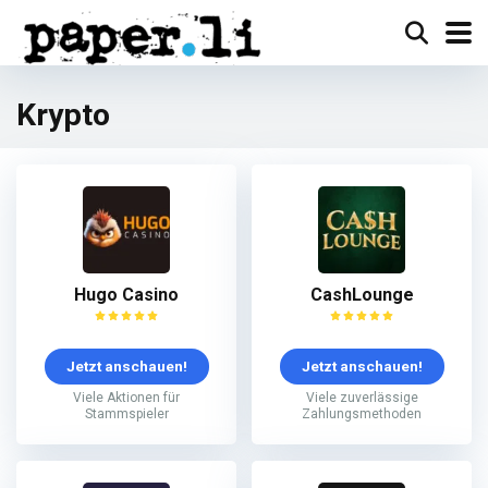
Krypto
Hugo Casino
CashLounge
Jetzt anschauen!
Jetzt anschauen!
Viele Aktionen für
Viele zuverlässige
Stammspieler
Zahlungsmethoden